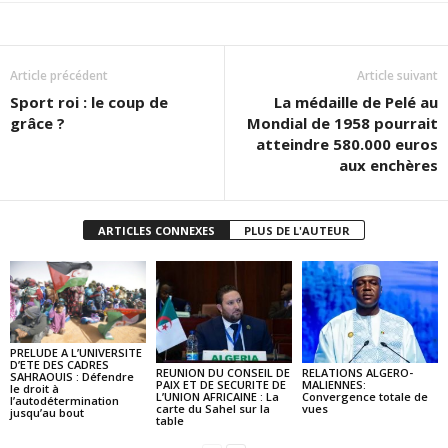
Article précédent
Article suivant
Sport roi : le coup de
La médaille de Pelé au
grâce ?
Mondial de 1958 pourrait
atteindre 580.000 euros
aux enchères
ARTICLES CONNEXES
PLUS DE L'AUTEUR
PRELUDE A L’UNIVERSITE
D’ETE DES CADRES
REUNION DU CONSEIL DE
RELATIONS ALGERO-
SAHRAOUIS : Défendre
PAIX ET DE SECURITE DE
MALIENNES:
le droit à
L’UNION AFRICAINE : La
Convergence totale de
l’autodétermination
carte du Sahel sur la
vues
jusqu’au bout
table