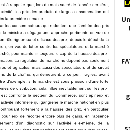
L
 est à rappeler que, lors du mois sacré de l’année dernière,
oximité, les prix des produits de larges consommation ont
Un
ès la première semaine.
ar les consommateurs qui redoutent une flambée des prix
e le ministre a dégagé une approche pertinente en vue de
rôle rigoureux et efficace des prix, depuis le début de la
on, en vue de lutter contre les spéculateurs et le marché
marché, pour maintenir toujours le cap de la hausse des prix,
FA
mation. La régulation du marché ne dépend pas seulement
ires et agricoles, mais aussi des spéculateurs et du circuit
ons de la chaîne, qui demeurent, à ce jour, fragiles, avant
itre d’exemple, si le marché est sous pression d’une forte
es de distribution, cela influe inévitablement sur les prix,
g
 est confronté le secteur du Commerce, sont épineux et
’activité informelle qui gangrène le marché national en plus
ontribuant fortement à la hausse des prix, en particulier
 pour eux de récolter encore plus de gains, en l’absence
issement d’un diagnostic sur l’activité elle-même, de la
5