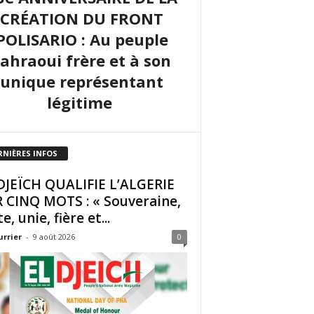
CRÉATION DU FRONT
POLISARIO : Au peuple
sahraoui frère et à son
unique représentant
légitime
RNIÈRES INFOS
DJEÏCH QUALIFIE L’ALGERIE
 CINQ MOTS : « Souveraine,
e, unie, fière et...
urrier
-
9 août 2026
0