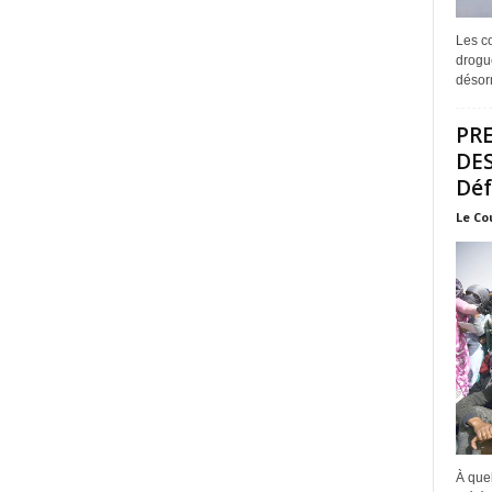
Les co
drogue
désorm
PRE
DES
Déf
Le Co
À quel