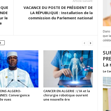
Article suivant
IQUE
VACANCE DU POSTE DE PRÉSIDENT DE
ANDE
LA RÉPUBLIQUE : Installation de la
ur le
commission du Parlement national
e
Dans s
que la
célébr
R
SU
PRE
La 
Le Co
IONS ALGERO-
CANCER EN ALGERIE : L’IA et la
NES: Convergence
chirurgie robotique ouvrent
de vues
une nouvelle ère