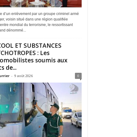
me d’un enlèvement par un groupe criminel armé
er, voisin situé dans une région qualifiée
entre mondial du terrorisme, le ressortissant
and dénommé...
COOL ET SUBSTANCES
CHOTROPES : Les
omobilistes soumis aux
s de...
urrier
-
9 août 2026
0