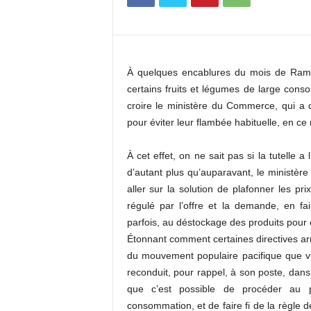
c
o
m
À quelques encablures du mois de Rama
certains fruits et légumes de large cons
croire le ministère du Commerce, qui a d
pour éviter leur flambée habituelle, en ce
À cet effet, on ne sait pas si la tutelle 
d’autant plus qu’auparavant, le ministère 
aller sur la solution de plafonner les pr
régulé par l’offre et la demande, en fai
parfois, au déstockage des produits pour 
Étonnant comment certaines directives arr
du mouvement populaire pacifique que vi
reconduit, pour rappel, à son poste, da
que c’est possible de procéder au p
consommation, et de faire fi de la règle d