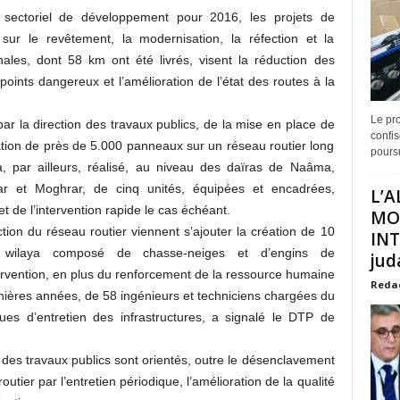
 sectoriel de développement pour 2016, les projets de
ur le revêtement, la modernisation, la réfection et la
nales, dont 58 km ont été livrés, visent la réduction des
 points dangereux et l’amélioration de l’état des routes à la
Le pro
 par la direction des travaux publics, de la mise en place de
confis
llation de près de 5.000 panneaux sur un réseau routier long
poursu
a, par ailleurs, réalisé, au niveau des daïras de Naâma,
 et Moghrar, de cinq unités, équipées et encadrées,
L’A
t de l’intervention rapide le cas échéant.
MO
ction du réseau routier viennent s’ajouter la création de 10
INT
 wilaya composé de chasse-neiges et d’engins de
juda
ervention, en plus du renforcement de la ressource humaine
Reda
nières années, de 58 ingénieurs et techniciens chargées du
ques d’entretien des infrastructures, a signalé le DTP de
des travaux publics sont orientés, outre le désenclavement
outier par l’entretien périodique, l’amélioration de la qualité