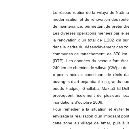
c
o
Le réseau routier de la wilaya de Naâma
m
modernisation et de rénovation des route
de maintenance, permettant de prétendre 
Les diverses opérations menées par le se
la rénovation d’un total de 1.202 km sur
dans le cadre du désenclavement des zon
communes de rattachement, de 370 km de 
(DTP). Les données du secteur font état
240 km de chemins de wilaya (CW) et de 
« points noirs » constituant de réels da
ouvrages d’art enjambant les grands oued
oueds Hadjadj, Ghellaba, Maktaâ El-Dell
provoquent l’isolement de plusieurs l
inondations d’octobre 2008.
Pour remédier à la situation et éviter 
envisagé la réalisation d’un imposant p
cette zone au village de Amar, puis à 