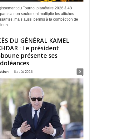
rgissement du Tournoi planétaire 2026 à 48
ipants a non seulement multiplié les affiches
ssantes, mais aussi permis à la compétition de
r un...
CÈS DU GÉNÉRAL KAMEL
HDAR : Le président
boune présente ses
doléances
ction
-
6 août 2026
0