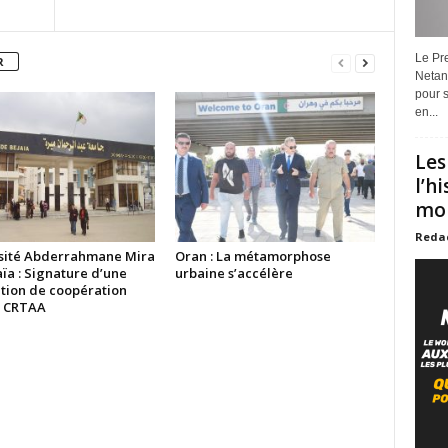
Le Pre
R
Netan
pour s
en...
Les
l’h
mon
Reda
sité Abderrahmane Mira
Oran : La métamorphose
ïa : Signature d’une
urbaine s’accélère
tion de coopération
e CRTAA