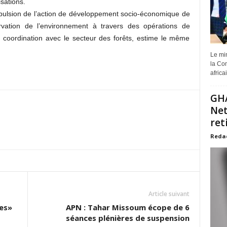
isations.
impulsion de l’action de développement socio-économique de
rvation de l’environnement à travers des opérations de
coordination avec le secteur des forêts, estime le même
Le min
la Com
africa
GHA
Net
ret
Reda
Article suivant
es»
APN : Tahar Missoum écope de 6
séances plénières de suspension