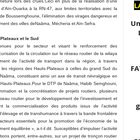
meture lors des crues.Ceci en plus de la réalisation d’une
L
e d’Aïn-Ouarka à la RN-47, aux limites territoriales avec la
r de Boussemghoune, l’élimination des virages dangereux et
Un
nement des villes deNaâma, Mécheria et Aïn-Sefra.
s-Plateaux et le Sud
enues pour le secteur et visant le renforcement des
écurisation de la circulation sur le réseau routier de la wilaya
nt de l’activité de transport dans la région, à travers
FA
nt les régions des Hauts-Plateaux à celles du grand Sud du
Naâma, constituant ainsi un axe de transit névralgique en
es Hauts-Plateaux.Pour le DTP de Naâma, Habib Semghouni,
mmation et la concrétisation de projets routiers, plusieurs
 réseau routier pour le développement de l’investissement et
g
la commercialisation des produits issus de l’activité
’élevage et de transhumance à travers la bande frontalière
facteurs essentiels pour la promotion de l’économie de la
 équilibrée », a-t-il dit. Susceptibles d’impulser l’activité
ons portent, entre-autres, sur un projet de tronçon routier