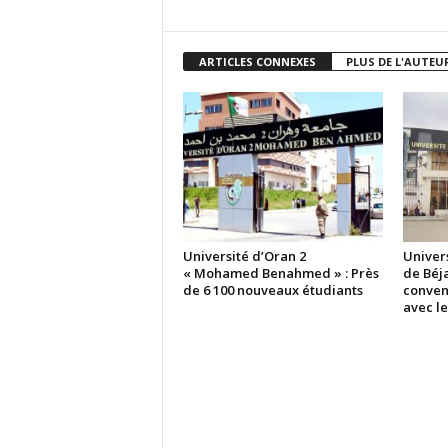
ARTICLES CONNEXES
PLUS DE L'AUTEU
Université d’Oran 2
Univer
« Mohamed Benahmed » : Près
de Béja
de 6 100 nouveaux étudiants
conven
avec l