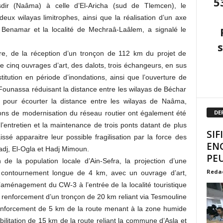
5
asdir (Naâma) à celle d’El-Aricha (sud de Tlemcen), le
x wilayas limitrophes, ainsi que la réalisation d’un axe
enamar et la localité de Mechraâ-Laâlem, a signalé le
dre, de la réception d’un tronçon de 112 km du projet de
e cinq ouvrages d’art, des dalots, trois échangeurs, en sus
itution en période d’inondations, ainsi que l’ouverture de
Founassa réduisant la distance entre les wilayas de Béchar
 pour écourter la distance entre les wilayas de Naâma,
DE
ions de modernisation du réseau routier ont également été
 l’entretien et la maintenance de trois ponts datant de plus
SIF
ssé apparaitre leur possible fragilisation par la force des
EN
adj, El-Ogla et Hadj Mimoun.
PEU
 de la population locale d’Ain-Sefra, la projection d’une
Reda
e contournement longue de 4 km, avec un ouvrage d’art,
’aménagement du CW-3 à l’entrée de la localité touristique
renforcement d’un tronçon de 20 km reliant via Tesmouline
renforcement de 5 km de la route menant à la zone humide
ilitation de 15 km de la route reliant la commune d’Asla et