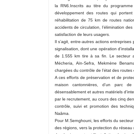
la RN6.Inscrits au titre du programme
développement des routes qui portent s
réhabilitation de 75 km de routes natio
accidents de circulation, l’élimination des
satisfaction de leurs usagers.
Il s’agit, entre-autres actions entreprises
signalisation, dont une opération d’insta
de 1.555 km tire à sa fin. Le secteur 
Mécheria, Aïn-Sefra, Mekmène Benamar
chargées du contrôle de l’état des routes e
A ces efforts de préservation et de prote
maison cantonnières, d’un parc de
désensablement et autres matériels d’int
par le recrutement, au cours des cinq der
contrôle, suivi et promotion des techni
Naâma.
Pour M.Semghouni, les efforts du secteur 
des régions, vers la protection du réseau r