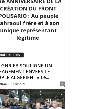
3e ANNIVERSAIRE DE LA
CRÉATION DU FRONT
POLISARIO : Au peuple
sahraoui frère et à son
unique représentant
légitime
RNIÈRES INFOS
I GHRIEB SOULIGNE UN
GAGEMENT ENVERS LE
PLE ALGÉRIEN : « Le...
ction
-
6 août 2026
0