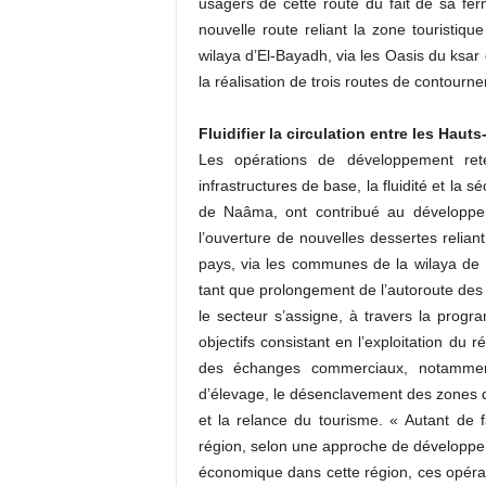
usagers de cette route du fait de sa fer
nouvelle route reliant la zone touristiqu
wilaya d’El-Bayadh, via les Oasis du ksa
la réalisation de trois routes de contour
Fluidifier la circulation entre les Haut
Les opérations de développement ret
infrastructures de base, la fluidité et la s
de Naâma, ont contribué au développeme
l’ouverture de nouvelles dessertes relia
pays, via les communes de la wilaya de 
tant que prolongement de l’autoroute d
le secteur s’assigne, à travers la progra
objectifs consistant en l’exploitation du
des échanges commerciaux, notamment 
d’élevage, le désenclavement des zones d
et la relance du tourisme. « Autant de 
région, selon une approche de développement
économique dans cette région, ces opérati