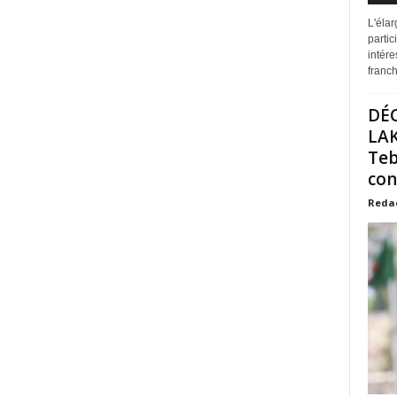
L'éla
partic
intére
franchi
DÉ
LAK
Teb
con
Reda