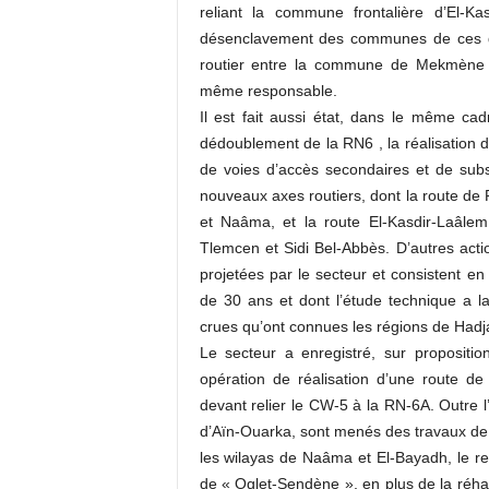
reliant la commune frontalière d’El-K
désenclavement des communes de ces deu
routier entre la commune de Mekmène B
même responsable.
Il est fait aussi état, dans le même ca
dédoublement de la RN6 , la réalisation d
de voies d’accès secondaires et de subst
nouveaux axes routiers, dont la route de 
et Naâma, et la route El-Kasdir-Laâlem
Tlemcen et Sidi Bel-Abbès. D’autres act
projetées par le secteur et consistent en
de 30 ans et dont l’étude technique a lai
crues qu’ont connues les régions de Hadj
Le secteur a enregistré, sur proposition
opération de réalisation d’une route d
devant relier le CW-5 à la RN-6A. Outre l
d’Aïn-Ouarka, sont menés des travaux de 
les wilayas de Naâma et El-Bayadh, le 
de « Oglet-Sendène », en plus de la réhab