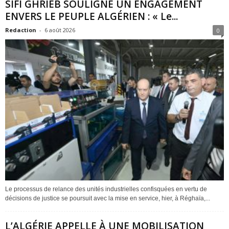
SIFI GHRIEB SOULIGNE UN ENGAGEMENT
ENVERS LE PEUPLE ALGÉRIEN : « Le...
Redaction
-
6 août 2026
0
Le processus de relance des unités industrielles confisquées en vertu de
décisions de justice se poursuit avec la mise en service, hier, à Réghaïa,...
L’ALGÉRIE APPELLE À UNE MOBILISATION