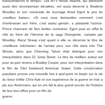
transcenderont le temps». Les MTV Movie Awards, qui attribuent
aussi des récompenses décalées, ont aussi décerné à Shailene
Woodley et son camarade de tournage Ansel Egort le prix du
«meilleur baiser». «Si vous vous demandiez comment c’est
d’embrasser son frère, c’est assez génial», a plaisanté l’actrice.
Prince charmant de Nos étoiles contraires, Egort joue en effet le
rôle du frère de l’héroïne de la saga Divergente, campée par
Woodley. Meryl Streep s’est quant à elle vu décerner le titre de
«meilleure méchante» de l’année pour son rôle dans Into The
Woods, alors que Channing Tatum était distingué pour son
interprétation dans 22 Jump Street. Le titre de meilleur acteur est
pour sa part revenu à Bradley Cooper, pour son interprétation dans
le film de Clint Eastwood American Sniper. Cette consécration
populaire prouve une nouvelle fois à quel point ce biopic sur la vie
du tireur d’élite Chris Kyle et son expérience de la guerre en Irak a
plu aux Américains, qui en ont fait le plus grand succès de l’histoire
de leur box-office pour un film de
guerre.