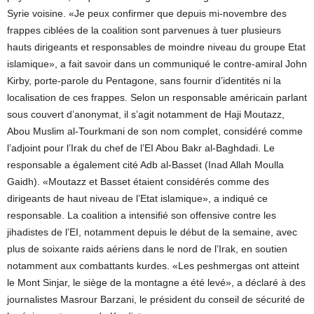
Syrie voisine. «Je peux confirmer que depuis mi-novembre des
frappes ciblées de la coalition sont parvenues à tuer plusieurs
hauts dirigeants et responsables de moindre niveau du groupe Etat
islamique», a fait savoir dans un communiqué le contre-amiral John
Kirby, porte-parole du Pentagone, sans fournir d’identités ni la
localisation de ces frappes. Selon un responsable américain parlant
sous couvert d’anonymat, il s’agit notamment de Haji Moutazz,
Abou Muslim al-Tourkmani de son nom complet, considéré comme
l’adjoint pour l’Irak du chef de l’EI Abou Bakr al-Baghdadi. Le
responsable a également cité Adb al-Basset (Inad Allah Moulla
Gaidh). «Moutazz et Basset étaient considérés comme des
dirigeants de haut niveau de l’Etat islamique», a indiqué ce
responsable. La coalition a intensifié son offensive contre les
jihadistes de l’EI, notamment depuis le début de la semaine, avec
plus de soixante raids aériens dans le nord de l’Irak, en soutien
notamment aux combattants kurdes. «Les peshmergas ont atteint
le Mont Sinjar, le siège de la montagne a été levé», a déclaré à des
journalistes Masrour Barzani, le président du conseil de sécurité de