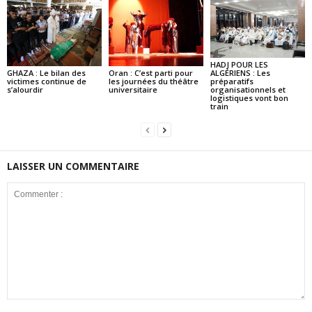
HADJ POUR LES
GHAZA : Le bilan des
Oran : C’est parti pour
ALGÉRIENS : Les
victimes continue de
les journées du théâtre
préparatifs
s’alourdir
universitaire
organisationnels et
logistiques vont bon
train
LAISSER UN COMMENTAIRE