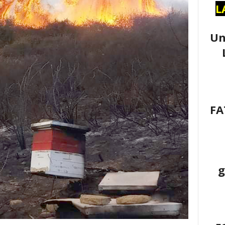
L
Un
FA
g