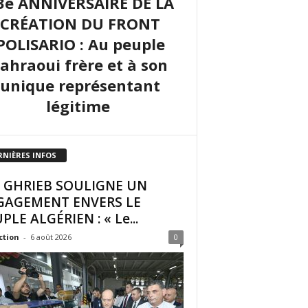
3e ANNIVERSAIRE DE LA
CRÉATION DU FRONT
POLISARIO : Au peuple
sahraoui frère et à son
unique représentant
légitime
RNIÈRES INFOS
I GHRIEB SOULIGNE UN
GAGEMENT ENVERS LE
PLE ALGÉRIEN : « Le...
ction
-
6 août 2026
0