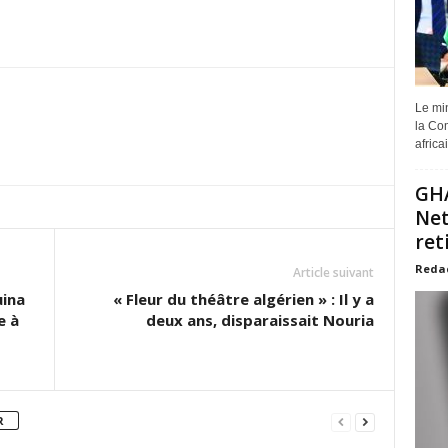
Le min
la Com
africa
GHA
Net
ret
Reda
Article suivant
uina
« Fleur du théâtre algérien » : Il y a
e à
deux ans, disparaissait Nouria
R