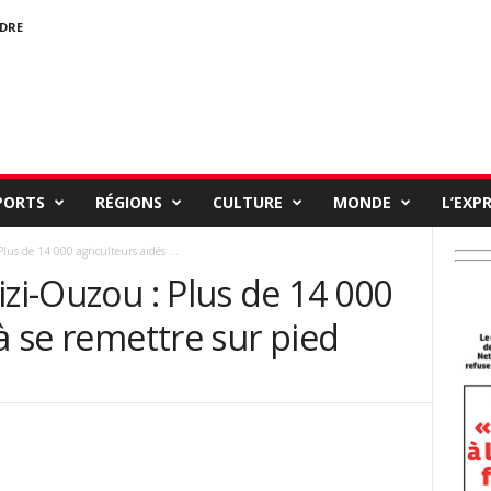
NDRE
PORTS
RÉGIONS
CULTURE
MONDE
L’EXP
lus de 14 000 agriculteurs aidés ...
izi-Ouzou : Plus de 14 000
 à se remettre sur pied