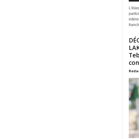
L'éla
partic
intére
franchi
DÉ
LAK
Teb
con
Reda