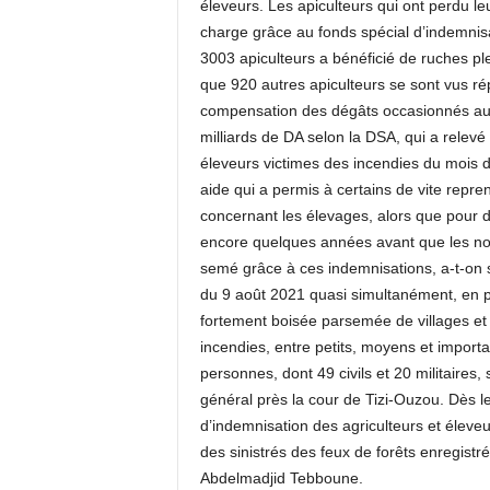
éleveurs. Les apiculteurs qui ont perdu le
charge grâce au fonds spécial d’indemnisa
3003 apiculteurs a bénéficié de ruches ple
que 920 autres apiculteurs se sont vus rép
compensation des dégâts occasionnés au se
milliards de DA selon la DSA, qui a relev
éleveurs victimes des incendies du mois d
aide qui a permis à certains de vite repre
concernant les élevages, alors que pour d’a
encore quelques années avant que les nouv
semé grâce à ces indemnisations, a-t-on s
du 9 août 2021 quasi simultanément, en pl
fortement boisée parsemée de villages et 
incendies, entre petits, moyens et importan
personnes, dont 49 civils et 20 militaires
général près la cour de Tizi-Ouzou. Dès l
d’indemnisation des agriculteurs et éleveu
des sinistrés des feux de forêts enregistr
Abdelmadjid Tebboune.