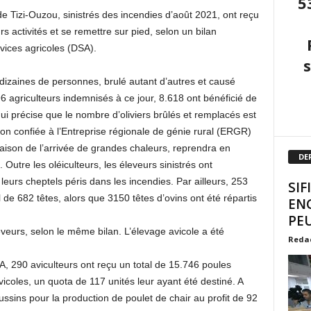
5
 de Tizi-Ouzou, sinistrés des incendies d’août 2021, ont reçu
rs activités et se remettre sur pied, selon un bilan
vices agricoles (DSA).
 dizaines de personnes, brulé autant d’autres et causé
6 agriculteurs indemnisés à ce jour, 8.618 ont bénéficié de
 qui précise que le nombre d’oliviers brûlés et remplacés est
ion confiée à l’Entreprise régionale de génie rural (ERGR)
aison de l’arrivée de grandes chaleurs, reprendra en
DE
 Outre les oléiculteurs, les éleveurs sinistrés ont
urs cheptels péris dans les incendies. Par ailleurs, 253
SIF
 de 682 têtes, alors que 3150 têtes d’ovins ont été répartis
EN
PEU
eveurs, selon le même bilan. L’élevage avicole a été
Reda
, 290 aviculteurs ont reçu un total de 15.746 poules
icoles, un quota de 117 unités leur ayant été destiné. A
oussins pour la production de poulet de chair au profit de 92