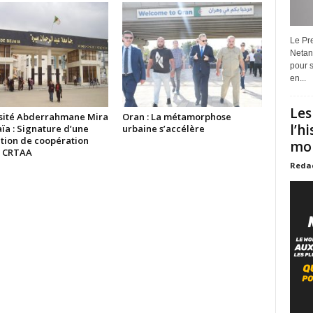
Le Pre
Netan
pour s
en...
Les
sité Abderrahmane Mira
Oran : La métamorphose
l’h
ïa : Signature d’une
urbaine s’accélère
tion de coopération
mon
e CRTAA
Reda