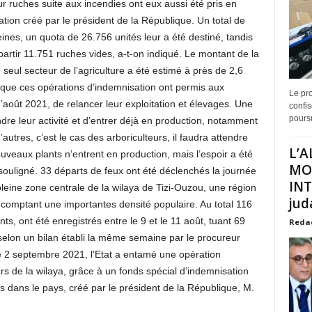
ur ruches suite aux incendies ont eux aussi été pris en
tion créé par le président de la République. Un total de
ines, un quota de 26.756 unités leur a été destiné, tandis
artir 11.751 ruches vides, a-t-on indiqué. Le montant de la
ul secteur de l’agriculture a été estimé à près de 2,6
é que ces opérations d’indemnisation ont permis aux
Le pro
’août 2021, de relancer leur exploitation et élevages. Une
confis
poursu
ndre leur activité et d’entrer déjà en production, notamment
utres, c’est le cas des arboriculteurs, il faudra attendre
L’A
eaux plants n’entrent en production, mais l’espoir a été
MO
ouligné. 33 départs de feux ont été déclenchés la journée
INT
eine zone centrale de la wilaya de Tizi-Ouzou, une région
juda
comptant une importantes densité populaire. Au total 116
ts, ont été enregistrés entre le 9 et le 11 août, tuant 69
Reda
, selon un bilan établi la même semaine par le procureur
e 2 septembre 2021, l’Etat a entamé une opération
rs de la wilaya, grâce à un fonds spécial d’indemnisation
és dans le pays, créé par le président de la République, M.