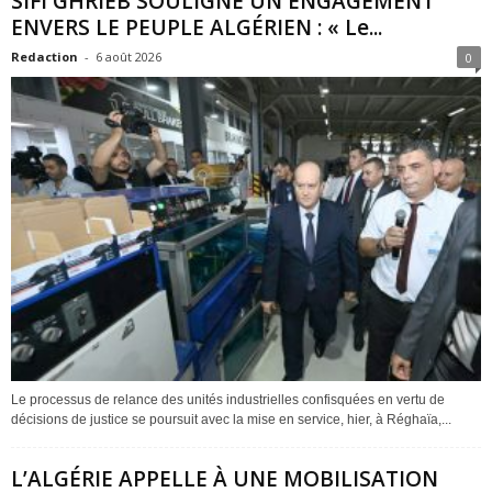
SIFI GHRIEB SOULIGNE UN ENGAGEMENT
ENVERS LE PEUPLE ALGÉRIEN : « Le...
Redaction
-
6 août 2026
0
Le processus de relance des unités industrielles confisquées en vertu de
décisions de justice se poursuit avec la mise en service, hier, à Réghaïa,...
L’ALGÉRIE APPELLE À UNE MOBILISATION