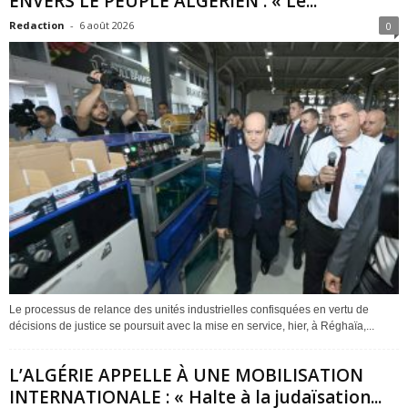
ENVERS LE PEUPLE ALGÉRIEN : « Le...
Redaction
-
6 août 2026
0
Le processus de relance des unités industrielles confisquées en vertu de
décisions de justice se poursuit avec la mise en service, hier, à Réghaïa,...
L’ALGÉRIE APPELLE À UNE MOBILISATION
INTERNATIONALE : « Halte à la judaïsation...