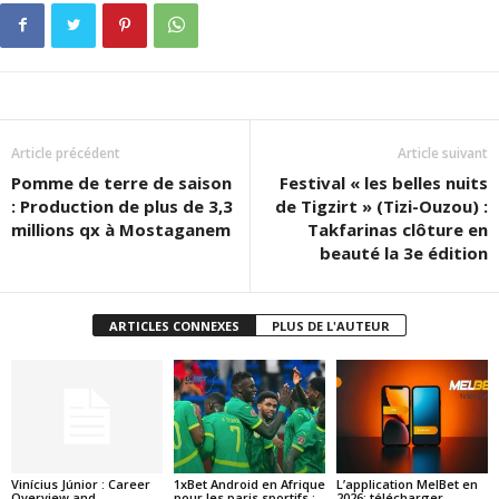
Article précédent
Article suivant
Pomme de terre de saison
Festival « les belles nuits
: Production de plus de 3,3
de Tigzirt » (Tizi-Ouzou) :
millions qx à Mostaganem
Takfarinas clôture en
beauté la 3e édition
ARTICLES CONNEXES
PLUS DE L'AUTEUR
Vinícius Júnior : Career
1xBet Android en Afrique
L’application MelBet en
Overview and
pour les paris sportifs :
2026: télécharger,