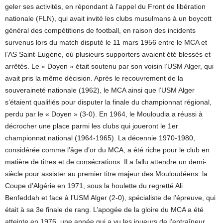
geler ses activités, en répondant à l’appel du Front de libération
nationale (FLN), qui avait invité les clubs musulmans à un boycott
général des compétitions de football, en raison des incidents
survenus lors du match disputé le 11 mars 1956 entre le MCA et
l’AS Saint-Eugène, où plusieurs supporters avaient été blessés et
arrêtés. Le « Doyen » était soutenu par son voisin l’USM Alger, qui
avait pris la même décision. Après le recouvrement de la
souveraineté nationale (1962), le MCA ainsi que l’USM Alger
s’étaient qualifiés pour disputer la finale du championnat régional,
perdu par le « Doyen » (3-0). En 1964, le Mouloudia a réussi à
décrocher une place parmi les clubs qui joueront le 1er
championnat national (1964-1965). La décennie 1970-1980,
considérée comme l’âge d’or du MCA, a été riche pour le club en
matière de titres et de consécrations. Il a fallu attendre un demi-
siècle pour assister au premier titre majeur des Mouloudéens: la
Coupe d’Algérie en 1971, sous la houlette du regretté Ali
Benfeddah et face à l’USM Alger (2-0), spécialiste de l’épreuve, qui
était à sa 3e finale de rang. L’apogée de la gloire du MCA a été
atteinte en 1976, une année qui a vu les joueurs de l’entraîneur