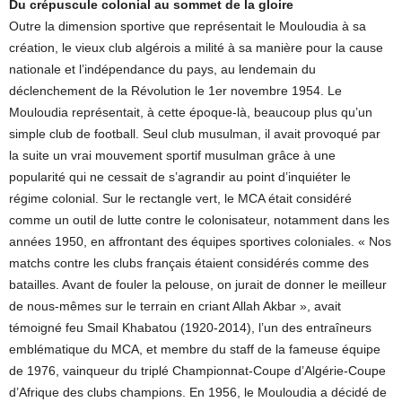
Du crépuscule colonial au sommet de la gloire
Outre la dimension sportive que représentait le Mouloudia à sa
création, le vieux club algérois a milité à sa manière pour la cause
nationale et l’indépendance du pays, au lendemain du
déclenchement de la Révolution le 1er novembre 1954. Le
Mouloudia représentait, à cette époque-là, beaucoup plus qu’un
simple club de football. Seul club musulman, il avait provoqué par
la suite un vrai mouvement sportif musulman grâce à une
popularité qui ne cessait de s’agrandir au point d’inquiéter le
régime colonial. Sur le rectangle vert, le MCA était considéré
comme un outil de lutte contre le colonisateur, notamment dans les
années 1950, en affrontant des équipes sportives coloniales. « Nos
matchs contre les clubs français étaient considérés comme des
batailles. Avant de fouler la pelouse, on jurait de donner le meilleur
de nous-mêmes sur le terrain en criant Allah Akbar », avait
témoigné feu Smail Khabatou (1920-2014), l’un des entraîneurs
emblématique du MCA, et membre du staff de la fameuse équipe
de 1976, vainqueur du triplé Championnat-Coupe d’Algérie-Coupe
d’Afrique des clubs champions. En 1956, le Mouloudia a décidé de