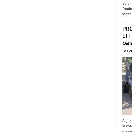
Selon
Reuter
tonnes
PR
LIT
bal
Le Co
Alger 
la ca
d’assa