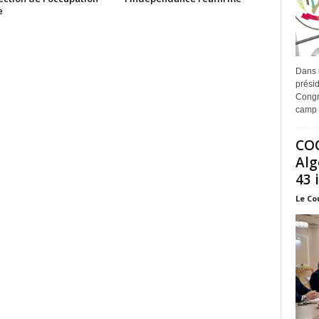
e
Dans 
prési
Congr
camp 
COO
Alg
43 
Le Co