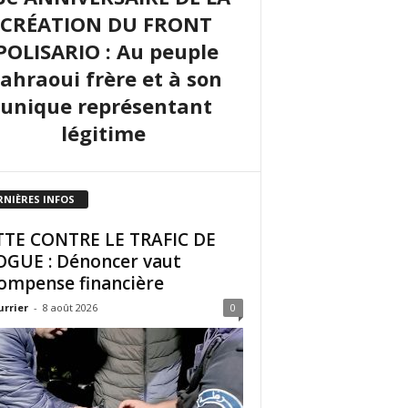
CRÉATION DU FRONT
POLISARIO : Au peuple
sahraoui frère et à son
unique représentant
légitime
RNIÈRES INFOS
TE CONTRE LE TRAFIC DE
GUE : Dénoncer vaut
ompense financière
urrier
-
8 août 2026
0