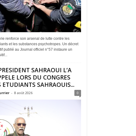
rie renforce son arsenal de lutte contre les
iants et les substances psychotropes. Un décret
if publié au Journal officiel n°57 instaure un
tif...
PRESIDENT SAHRAOUI L’A
PPELE LORS DU CONGRES
 ETUDIANTS SAHRAOUIS...
urrier
-
8 août 2026
0