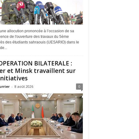
une allocution prononcée à l’occasion de sa
dence de l'ouverture des travaux du 5ème
ès des étudiants sahraouis (UESARIO) dans le
de...
PERATION BILATERALE :
er et Minsk travaillent sur
initiatives
urrier
-
8 août 2026
0