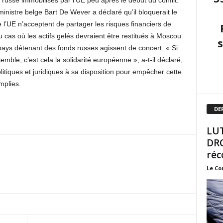
e russe immobilisés par l’UE peu après le début du conflit.
inistre belge Bart De Wever a déclaré qu’il bloquerait le
l’UE n’acceptent de partager les risques financiers de
 cas où les actifs gelés devraient être restitués à Moscou
 pays détenant des fonds russes agissent de concert. « Si
ble, c’est cela la solidarité européenne », a-t-il déclaré,
politiques et juridiques à sa disposition pour empêcher cette
mplies.
DE
LUT
DRO
réc
Le Co