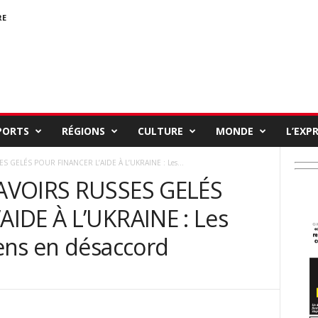
RE
PORTS
RÉGIONS
CULTURE
MONDE
L’EXP
S GELÉS POUR FINANCER L’AIDE À L’UKRAINE : Les...
AVOIRS RUSSES GELÉS
IDE À L’UKRAINE : Les
ens en désaccord