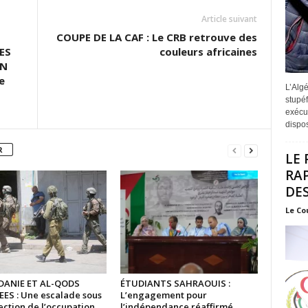
Article suivant
COUPE DE LA CAF : Le CRB retrouve des
ES
couleurs africaines
ON
e
L’Algé
stupéf
exécut
disposi
R
LE 
RA
DES
Le Co
DANIE ET AL-QODS
ÉTUDIANTS SAHRAOUIS :
ES : Une escalade sous
L’engagement pour
ection de l’occupation
l’indépendance réaffirmé