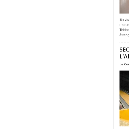
En vis
mercre
Tebbou
étrang
SEC
L’A
Le Co