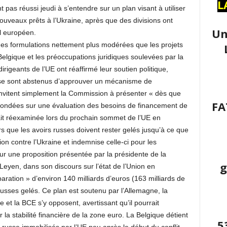
L
 pas réussi jeudi à s’entendre sur un plan visant à utiliser
ouveaux prêts à l’Ukraine, après que des divisions ont
Un
l européen.
es formulations nettement plus modérées que les projets
 Belgique et les préoccupations juridiques soulevées par la
igeants de l’UE ont réaffirmé leur soutien politique,
s se sont abstenus d’approuver un mécanisme de
invitent simplement la Commission à présenter « dès que
FA
r fondées sur une évaluation des besoins de financement de
rait réexaminée lors du prochain sommet de l’UE en
s que les avoirs russes doivent rester gelés jusqu’à ce que
on contre l’Ukraine et indemnise celle-ci pour les
r une proposition présentée par la présidente de la
g
yen, dans son discours sur l’état de l’Union en
aration » d’environ 140 milliards d’euros (163 milliards de
 russes gelés. Ce plan est soutenu par l’Allemagne, la
e et la BCE s’y opposent, avertissant qu’il pourrait
r la stabilité financière de la zone euro. La Belgique détient
5