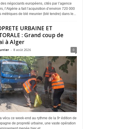
 des négociants européens, cités par l’agence
s, l’Algérie a fait l’acquisition d’environ 720 000
 métriques de blé meunier (blé tendre) dans le...
OPRETE URBAINE ET
TORALE : Grand coup de
ai à Alger
urrier
-
8 août 2026
0
a vécu ce week-end au rythme de la 9ᵉ édition de
mpagne de propreté urbaine, une vaste opération
inissement menée hier et...