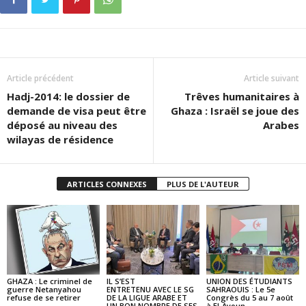
Article précédent
Article suivant
Hadj-2014: le dossier de
Trêves humanitaires à
demande de visa peut être
Ghaza : Israël se joue des
déposé au niveau des
Arabes
wilayas de résidence
ARTICLES CONNEXES
PLUS DE L'AUTEUR
GHAZA : Le criminel de
IL S’EST
UNION DES ÉTUDIANTS
guerre Netanyahou
ENTRETENU AVEC LE SG
SAHRAOUIS : Le 5e
refuse de se retirer
DE LA LIGUE ARABE ET
Congrès du 5 au 7 août
UN BON NOMBRE DE SES
à El-Ayoun