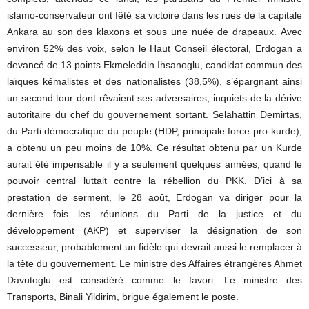
islamo-conservateur ont fêté sa victoire dans les rues de la capitale
Ankara au son des klaxons et sous une nuée de drapeaux. Avec
environ 52% des voix, selon le Haut Conseil électoral, Erdogan a
devancé de 13 points Ekmeleddin Ihsanoglu, candidat commun des
laïques kémalistes et des nationalistes (38,5%), s’épargnant ainsi
un second tour dont rêvaient ses adversaires, inquiets de la dérive
autoritaire du chef du gouvernement sortant. Selahattin Demirtas,
du Parti démocratique du peuple (HDP, principale force pro-kurde),
a obtenu un peu moins de 10%. Ce résultat obtenu par un Kurde
aurait été impensable il y a seulement quelques années, quand le
pouvoir central luttait contre la rébellion du PKK. D’ici à sa
prestation de serment, le 28 août, Erdogan va diriger pour la
dernière fois les réunions du Parti de la justice et du
développement (AKP) et superviser la désignation de son
successeur, probablement un fidèle qui devrait aussi le remplacer à
la tête du gouvernement. Le ministre des Affaires étrangères Ahmet
Davutoglu est considéré comme le favori. Le ministre des
Transports, Binali Yildirim, brigue également le poste.