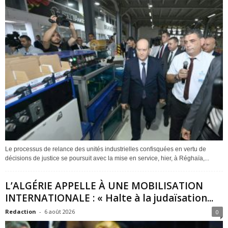
Le processus de relance des unités industrielles confisquées en vertu de
décisions de justice se poursuit avec la mise en service, hier, à Réghaïa,...
L’ALGÉRIE APPELLE À UNE MOBILISATION
INTERNATIONALE : « Halte à la judaïsation...
Redaction
-
6 août 2026
0