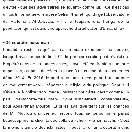
gouvernements post-2014: ça a permis de diluer ce clivage», et
d’éviter «que ses adversaires se liguent» contre lui. «Ce n’est pas
un parti normalisé», tempère Selim Kharrat, qui dirige l’observatoire
du Parlement Al-Bawsala. «Il y a toujours une frange de la
population qui est dans une approche d’éradication d’Ennahdha».
«Démocrate-musulman»
Ennahdha reste marqué par sa première expérience au pouvoir,
lorsqu’il avait remporté fin 2011 le premier scrutin post-révolution.
Empêtré dans de profondes crises, il avait été confronté à une forte
opposition, au point de céder la place à un cabinet de technocrates
début 2014. En 2016, le parti a annoncé avec grand bruit sa mue
en mouvement «civil» séparant le religieux du politique. Depuis, il
s’évertue à policer son image, insistant pour être décrit comme un
parti «démocrate-musulman». Voire simplement «conservateur»,
pour Abdelfattah Mourou. Et si les avis divergent sur les chances
de M. Mourou d’arriver au second tour, sa personnalité paraît
beaucoup moins clivante que celle du «cheikh» Ghannouchi. «C’est
le moins islamiste des islamistes, il peut rallier un électorat moins