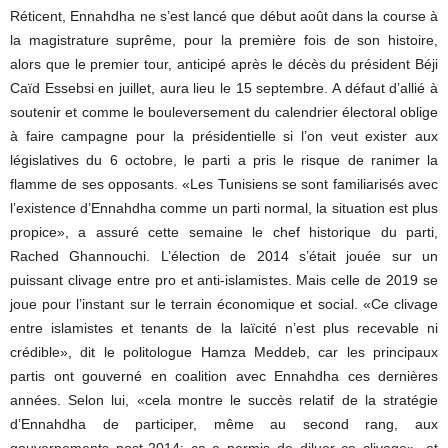
Réticent, Ennahdha ne s’est lancé que début août dans la course à
la magistrature suprême, pour la première fois de son histoire,
alors que le premier tour, anticipé après le décès du président Béji
Caïd Essebsi en juillet, aura lieu le 15 septembre. A défaut d’allié à
soutenir et comme le bouleversement du calendrier électoral oblige
à faire campagne pour la présidentielle si l’on veut exister aux
législatives du 6 octobre, le parti a pris le risque de ranimer la
flamme de ses opposants. «Les Tunisiens se sont familiarisés avec
l’existence d’Ennahdha comme un parti normal, la situation est plus
propice», a assuré cette semaine le chef historique du parti,
Rached Ghannouchi. L’élection de 2014 s’était jouée sur un
puissant clivage entre pro et anti-islamistes. Mais celle de 2019 se
joue pour l’instant sur le terrain économique et social. «Ce clivage
entre islamistes et tenants de la laïcité n’est plus recevable ni
crédible», dit le politologue Hamza Meddeb, car les principaux
partis ont gouverné en coalition avec Ennahdha ces dernières
années. Selon lui, «cela montre le succès relatif de la stratégie
d’Ennahdha de participer, même au second rang, aux