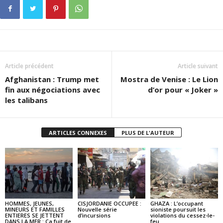
Article précédent
Article suivant
Afghanistan : Trump met
Mostra de Venise : Le Lion
fin aux négociations avec
d’or pour « Joker »
les talibans
ARTICLES CONNEXES
PLUS DE L'AUTEUR
HOMMES, JEUNES,
CISJORDANIE OCCUPEE :
GHAZA : L’occupant
MINEURS ET FAMILLES
Nouvelle série
sioniste poursuit les
ENTIERES SE JETTENT
d’incursions
violations du cessez-le-
DANS LA MER : Ça fuit de
feu