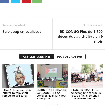
Article précédent
Article suivant
Sale coup en coulisses
RD CONGO Plus de 1 700
décès dus au choléra en 9
mois
ARTICLES CONNEXES
PLUS DE L'AUTEUR
GHAZA : Le criminel de
UNION DES ÉTUDIANTS
STAGE EN FRANCE : La
guerre Netanyahou
SAHRAOUIS : Le 5e
sélection U17 sahraouie
refuse de se retirer
Congrès du 5 au 7 août
reçue officiellement à
à El-Ayoun
Gonfreville-l’Orcher