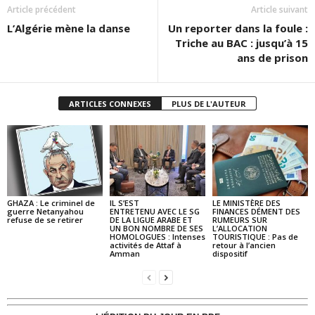
Article précédent
Article suivant
L’Algérie mène la danse
Un reporter dans la foule :
Triche au BAC : jusqu’à 15
ans de prison
ARTICLES CONNEXES
PLUS DE L'AUTEUR
GHAZA : Le criminel de
IL S’EST
LE MINISTÈRE DES
guerre Netanyahou
ENTRETENU AVEC LE SG
FINANCES DÉMENT DES
refuse de se retirer
DE LA LIGUE ARABE ET
RUMEURS SUR
UN BON NOMBRE DE SES
L’ALLOCATION
HOMOLOGUES : Intenses
TOURISTIQUE : Pas de
activités de Attaf à
retour à l’ancien
Amman
dispositif