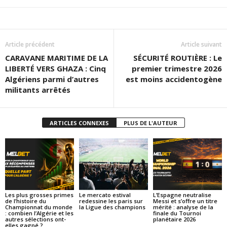
Article précédent
Article suivant
CARAVANE MARITIME DE LA
SÉCURITÉ ROUTIÈRE : Le
LIBERTÉ VERS GHAZA : Cinq
premier trimestre 2026
Algériens parmi d’autres
est moins accidentogène
militants arrêtés
ARTICLES CONNEXES
PLUS DE L'AUTEUR
Les plus grosses primes
Le mercato estival
L’Espagne neutralise
de l’histoire du
redessine les paris sur
Messi et s’offre un titre
Championnat du monde
la Ligue des champions
mérité : analyse de la
: combien l’Algérie et les
finale du Tournoi
autres sélections ont-
planétaire 2026
elles gagné ?