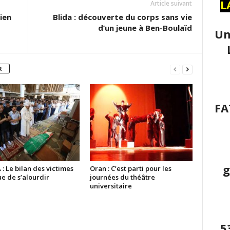
L
Article suivant
ien
Blida : découverte du corps sans vie
d’un jeune à Ben-Boulaïd
Un
R
FA
g
 Le bilan des victimes
Oran : C’est parti pour les
e de s’alourdir
journées du théâtre
universitaire
5