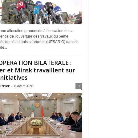
une allocution prononcée à l’occasion de sa
dence de l'ouverture des travaux du 5ème
ès des étudiants sahraouis (UESARIO) dans le
de...
PERATION BILATERALE :
er et Minsk travaillent sur
initiatives
urrier
-
8 août 2026
0