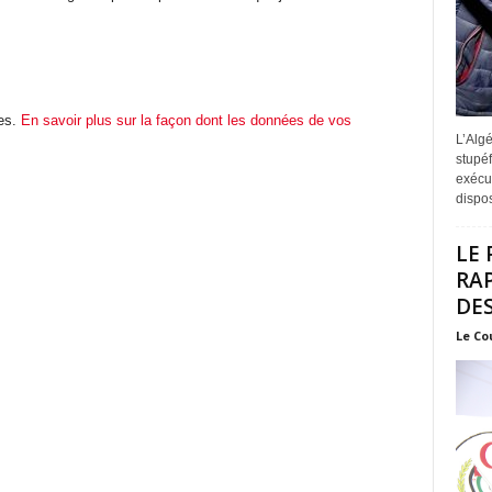
les.
En savoir plus sur la façon dont les données de vos
L’Algé
stupéf
exécut
disposi
LE 
RA
DES
Le Co