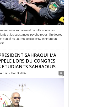
rie renforce son arsenal de lutte contre les
iants et les substances psychotropes. Un décret
if publié au Journal officiel n°57 instaure un
tif...
PRESIDENT SAHRAOUI L’A
PPELE LORS DU CONGRES
 ETUDIANTS SAHRAOUIS...
urrier
-
8 août 2026
0