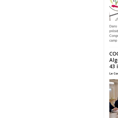
Dans 
prési
Congr
camp 
COO
Alg
43 
Le Co