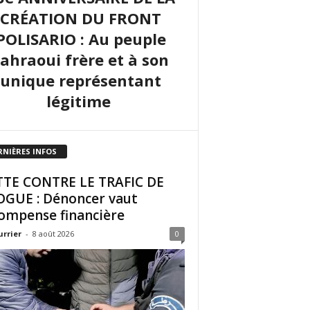
CRÉATION DU FRONT
POLISARIO : Au peuple
sahraoui frère et à son
unique représentant
légitime
RNIÈRES INFOS
TE CONTRE LE TRAFIC DE
GUE : Dénoncer vaut
ompense financière
urrier
-
8 août 2026
0