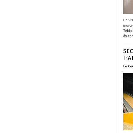
En vis
mercre
Tebbou
étrang
SEC
L’A
Le Co