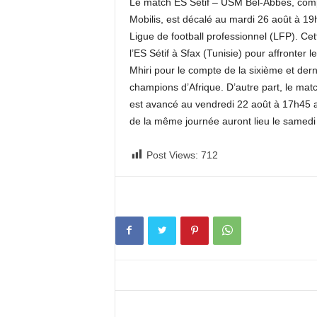
Le match ES Sétif – USM Bel-Abbès, comp
c
Mobilis, est décalé au mardi 26 août à 19
o
Ligue de football professionnel (LFP). Ce
m
l’ES Sétif à Sfax (Tunisie) pour affronter
Mhiri pour le compte de la sixième et der
champions d’Afrique. D’autre part, le m
est avancé au vendredi 22 août à 17h45 a
de la même journée auront lieu le samedi
Post Views:
712