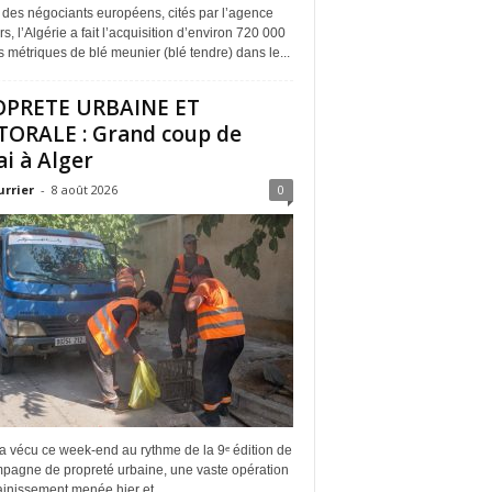
 des négociants européens, cités par l’agence
s, l’Algérie a fait l’acquisition d’environ 720 000
 métriques de blé meunier (blé tendre) dans le...
OPRETE URBAINE ET
TORALE : Grand coup de
ai à Alger
urrier
-
8 août 2026
0
a vécu ce week-end au rythme de la 9ᵉ édition de
mpagne de propreté urbaine, une vaste opération
inissement menée hier et...