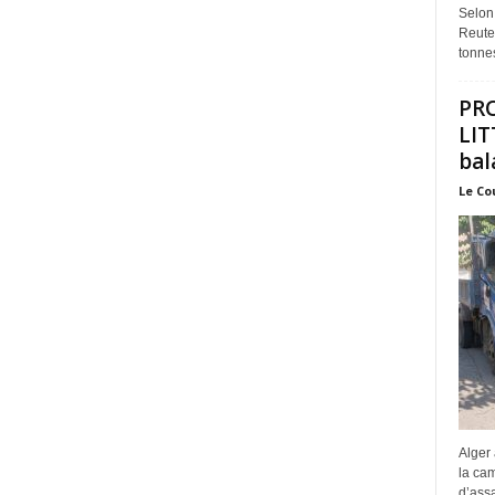
Selon
Reuter
tonnes
PR
LIT
bal
Le Co
Alger 
la ca
d’assa