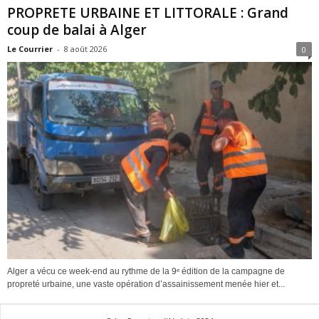
PROPRETE URBAINE ET LITTORALE : Grand
coup de balai à Alger
Le Courrier
-
8 août 2026
0
Alger a vécu ce week-end au rythme de la 9ᵉ édition de la campagne de
propreté urbaine, une vaste opération d’assainissement menée hier et...