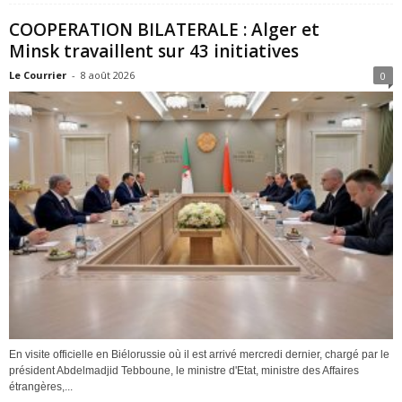
COOPERATION BILATERALE : Alger et
Minsk travaillent sur 43 initiatives
Le Courrier
-
8 août 2026
0
En visite officielle en Biélorussie où il est arrivé mercredi dernier, chargé par le
président Abdelmadjid Tebboune, le ministre d'Etat, ministre des Affaires
étrangères,...