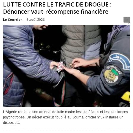
LUTTE CONTRE LE TRAFIC DE DROGUE :
Dénoncer vaut récompense financière
Le Courrier
-
8 août 2026
0
L’Algérie renforce son arsenal de lutte contre les stupéfiants et les substances
psychotropes. Un décret exécutif publié au Journal officiel n°57 instaure un
dispositif...