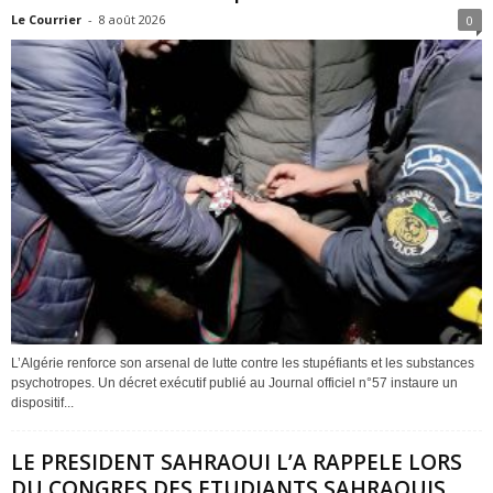
Le Courrier
-
8 août 2026
0
L’Algérie renforce son arsenal de lutte contre les stupéfiants et les substances
psychotropes. Un décret exécutif publié au Journal officiel n°57 instaure un
dispositif...
LE PRESIDENT SAHRAOUI L’A RAPPELE LORS
DU CONGRES DES ETUDIANTS SAHRAOUIS...