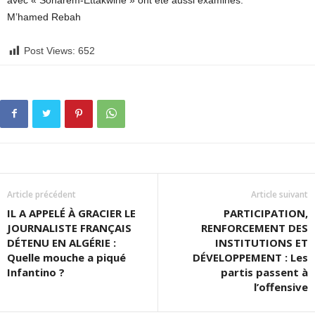
avec « Sonarem-Ettakwine » ont été aussi examinés.
M’hamed Rebah
Post Views:
652
Article précédent
Article suivant
IL A APPELÉ À GRACIER LE
PARTICIPATION,
JOURNALISTE FRANÇAIS
RENFORCEMENT DES
DÉTENU EN ALGÉRIE :
INSTITUTIONS ET
Quelle mouche a piqué
DÉVELOPPEMENT : Les
Infantino ?
partis passent à
l’offensive