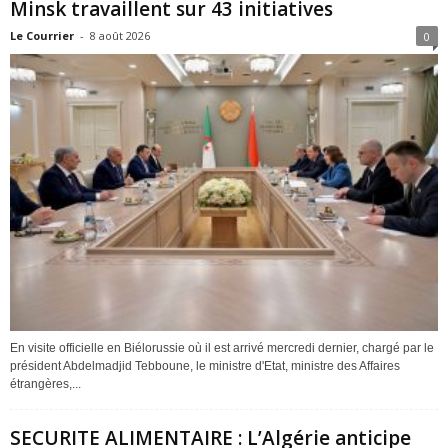
Minsk travaillent sur 43 initiatives
Le Courrier
-
8 août 2026
0
En visite officielle en Biélorussie où il est arrivé mercredi dernier, chargé par le
président Abdelmadjid Tebboune, le ministre d'Etat, ministre des Affaires
étrangères,...
SECURITE ALIMENTAIRE : L’Algérie anticipe