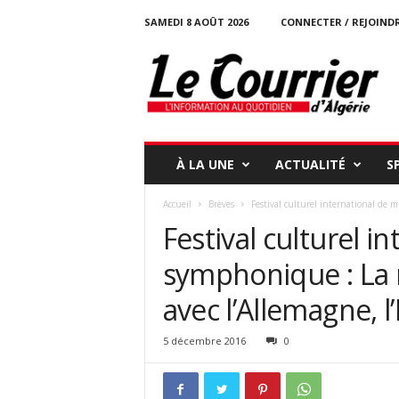
SAMEDI 8 AOÛT 2026
CONNECTER / REJOIND
l
e
c
o
u
r
r
À LA UNE
ACTUALITÉ
S
i
e
Accueil
Brèves
Festival culturel international de 
r
Festival culturel 
-
d
symphonique : La 
a
l
avec l’Allemagne, l’
g
e
r
5 décembre 2016
0
i
e
.