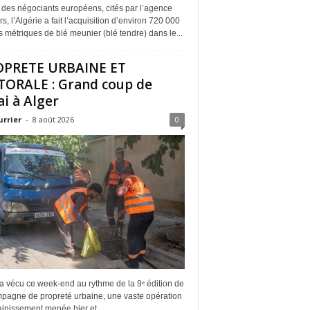
 des négociants européens, cités par l’agence
s, l’Algérie a fait l’acquisition d’environ 720 000
 métriques de blé meunier (blé tendre) dans le...
OPRETE URBAINE ET
TORALE : Grand coup de
ai à Alger
urrier
-
8 août 2026
0
a vécu ce week-end au rythme de la 9ᵉ édition de
mpagne de propreté urbaine, une vaste opération
inissement menée hier et...