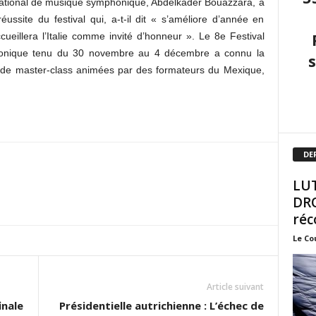
rnational de musique symphonique, Abdelkader Bouazzara, a
réussite du festival qui, a-t-il dit « s’améliore d’année en
ueillera l’Italie comme invité d’honneur ». Le 8e Festival
phonique tenu du 30 novembre au 4 décembre a connu la
on de master-class animées par des formateurs du Mexique,
DE
LUT
DRO
réc
Le Co
Article suivant
inale
Présidentielle autrichienne : L’échec de