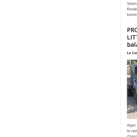
Selon
Reuter
tonnes
PR
LIT
bal
Le Co
Alger 
la ca
d’assa