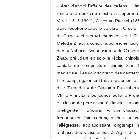
« était d’abord l’affaire des italiens ».
rendu une douzaine d’extraits d’opéras 
Verdi (1813-1901), Giacomo Puccini (18
dans l’euphorie avec le célèbre « O sole
de Chine » et ses 40 choristes, dont 22
Mélodie Zhao, a conclu la soirée, embarq
dont « Nabucco-Va pensiero » de Giuseppe 
Zhao, préludant en solo le récital chinoi
cantate du compositeur chinois Xian Xi
magistrale. Les voix soprano des cantatr
Li Shuang, également très applaudies, ont
de « Turandot » de Giacomo Puccini et «
Chine », invitant les jeunes Sofiane F
en classe de percussion à l’Institut nati
intelligente « Ghomari », une chanson
fredonnaient l’air, cadençant des main
l’allégresse, applaudissant longtemps 
ambassadeurs accrédités à Alger des pa