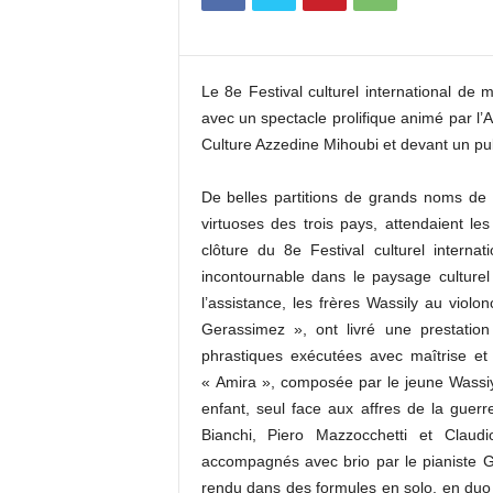
c
o
m
Le 8e Festival culturel international de
avec un spectacle prolifique animé par l’A
Culture Azzedine Mihoubi et devant un pub
De belles partitions de grands noms de 
virtuoses des trois pays, attendaient l
clôture du 8e Festival culturel inter
incontournable dans le paysage culturel
l’assistance, les frères Wassily au violo
Gerassimez », ont livré une prestatio
phrastiques exécutées avec maîtrise et
« Amira », composée par le jeune Wassiy,
enfant, seul face aux affres de la guerre
Bianchi, Piero Mazzocchetti et Claudi
accompagnés avec brio par le pianiste Gi
rendu dans des formules en solo, en duo o