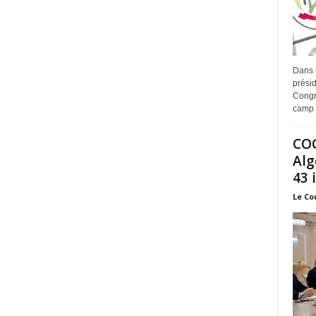
Dans 
prési
Congr
camp 
COO
Alg
43 
Le Co