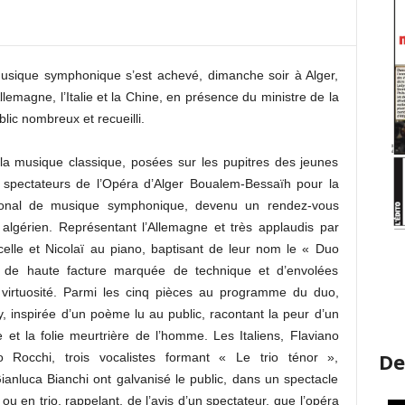
 musique symphonique s’est achevé, dimanche soir à Alger,
llemagne, l’Italie et la Chine, en présence du ministre de la
lic nombreux et recueilli.
la musique classique, posées sur les pupitres des jeunes
es spectateurs de l’Opéra d’Alger Boualem-Bessaïh pour la
national de musique symphonique, devenu un rendez-vous
 algérien. Représentant l’Allemagne et très applaudis par
ncelle et Nicolaï au piano, baptisant de leur nom le « Duo
n de haute facture marquée de technique et d’envolées
 virtuosité. Parmi les cinq pièces au programme du duo,
 inspirée d’un poème lu au public, racontant la peur d’un
 et la folie meurtrière de l’homme. Les Italiens, Flaviano
De
o Rocchi, trois vocalistes formant « Le trio ténor »,
anluca Bianchi ont galvanisé le public, dans un spectacle
u en trio, rappelant, de l’avis d’un spectateur, que l’opéra