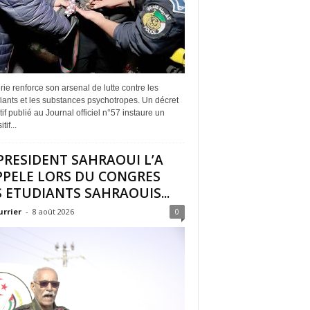
rie renforce son arsenal de lutte contre les
iants et les substances psychotropes. Un décret
if publié au Journal officiel n°57 instaure un
tif...
PRESIDENT SAHRAOUI L’A
PPELE LORS DU CONGRES
 ETUDIANTS SAHRAOUIS...
urrier
-
8 août 2026
0