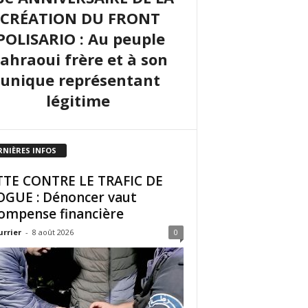
CRÉATION DU FRONT
POLISARIO : Au peuple
sahraoui frère et à son
unique représentant
légitime
RNIÈRES INFOS
TE CONTRE LE TRAFIC DE
GUE : Dénoncer vaut
ompense financière
urrier
-
8 août 2026
0