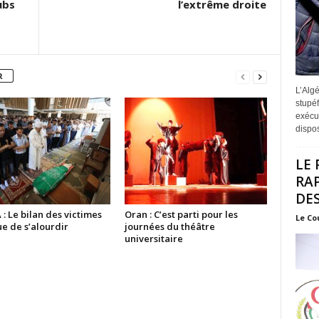
ubs
l’extrême droite
R
L’Algé
stupéf
exécut
disposi
LE 
RA
DES
 Le bilan des victimes
Oran : C’est parti pour les
Le Co
e de s’alourdir
journées du théâtre
universitaire