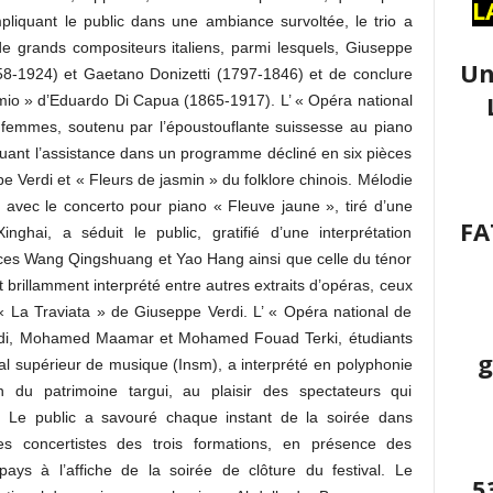
L
 Impliquant le public dans une ambiance survoltée, le trio a
de grands compositeurs italiens, parmi lesquels, Giuseppe
Un
58-1924) et Gaetano Donizetti (1797-1846) et de conclure
 mio » d’Eduardo Di Capua (1865-1917). L’ « Opéra national
 femmes, soutenu par l’époustouflante suissesse au piano
uant l’assistance dans un programme décliné en six pièces
Verdi et « Fleurs de jasmin » du folklore chinois. Mélodie
s avec le concerto pour piano « Fleuve jaune », tiré d’une
FA
nghai, a séduit le public, gratifié d’une interprétation
ices Wang Qingshuang et Yao Hang ainsi que celle du ténor
 brillamment interprété entre autres extraits d’opéras, ceux
 La Traviata » de Giuseppe Verdi. L’ « Opéra national de
rendi, Mohamed Maamar et Mohamed Fouad Terki, étudiants
g
onal supérieur de musique (Insm), a interprété en polyphonie
 du patrimoine targui, au plaisir des spectateurs qui
s. Le public a savouré chaque instant de la soirée dans
les concertistes des trois formations, en présence des
ys à l’affiche de la soirée de clôture du festival. Le
5