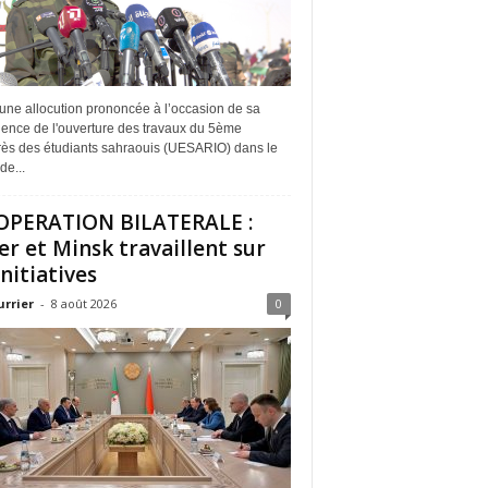
une allocution prononcée à l’occasion de sa
dence de l'ouverture des travaux du 5ème
ès des étudiants sahraouis (UESARIO) dans le
de...
PERATION BILATERALE :
er et Minsk travaillent sur
initiatives
urrier
-
8 août 2026
0