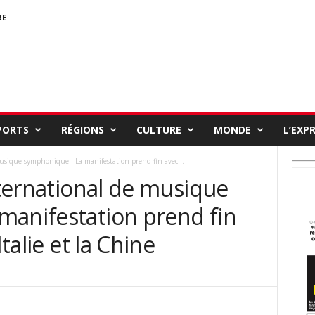
RE
PORTS
RÉGIONS
CULTURE
MONDE
L’EXP
musique symphonique : La manifestation prend fin avec...
international de musique
manifestation prend fin
Italie et la Chine