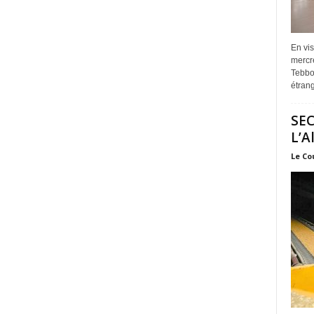
En vis
mercre
Tebbou
étrang
SEC
L’A
Le Co