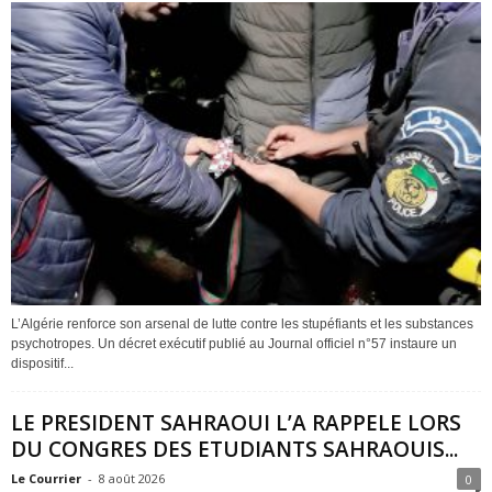
L’Algérie renforce son arsenal de lutte contre les stupéfiants et les substances
psychotropes. Un décret exécutif publié au Journal officiel n°57 instaure un
dispositif...
LE PRESIDENT SAHRAOUI L’A RAPPELE LORS
DU CONGRES DES ETUDIANTS SAHRAOUIS...
Le Courrier
-
8 août 2026
0