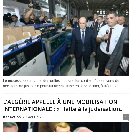
Le processus de relance des unités industrielles confisquées en vertu de
décisions de justice se poursuit avec la mise en service, hier, à Réghaïa,...
L’ALGÉRIE APPELLE À UNE MOBILISATION
INTERNATIONALE : « Halte à la judaïsation...
Redaction
-
6 août 2026
0