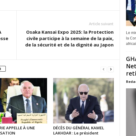
Article suivant
A
Osaka Kansai Expo 2025: la Protection
Le min
esse
civile participe à la semaine de la paix,
la Com
de la sécurité et de la dignité au Japon
africa
GHA
Net
R
ret
Reda
RIE APPELLE À UNE
DÉCÈS DU GÉNÉRAL KAMEL
ISATION
LAKHDAR : Le président