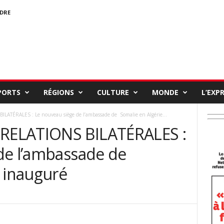
NDRE
PORTS
RÉGIONS
CULTURE
MONDE
L’EXP
TÉRALES : Le nouveau siège de l’ambassade de Somalie en Algérie...
RELATIONS BILATÉRALES :
de l’ambassade de
e inauguré