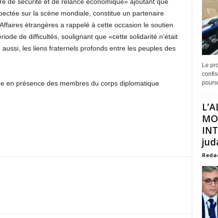
ière de sécurité et de relance économique» ajoutant que
spectée sur la scène mondiale, constitue un partenaire
Affaires étrangères a rappelé à cette occasion le soutien
riode de difficultés, soulignant que «cette solidarité n’était
 aussi, les liens fraternels profonds entre les peuples des
Le pro
confis
lée en présence des membres du corps diplomatique
poursu
L’A
MO
INT
juda
Reda