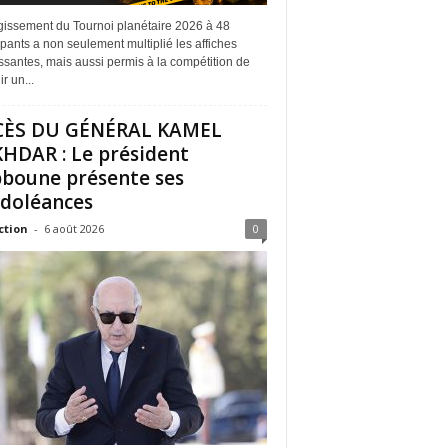
rgissement du Tournoi planétaire 2026 à 48
ipants a non seulement multiplié les affiches
ssantes, mais aussi permis à la compétition de
r un...
CÈS DU GÉNÉRAL KAMEL
HDAR : Le président
boune présente ses
doléances
ction
-
6 août 2026
0