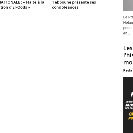
ATIONALE : « Halte à la
Tebboune présente ses
tion d’El-Qods »
condoléances
Le Pre
Netan
pour s
en...
Les
l’h
mon
Reda