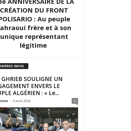
3e ANNIVERSAIRE DE LA
CRÉATION DU FRONT
POLISARIO : Au peuple
sahraoui frère et à son
unique représentant
légitime
RNIÈRES INFOS
I GHRIEB SOULIGNE UN
GAGEMENT ENVERS LE
PLE ALGÉRIEN : « Le...
ction
-
6 août 2026
0