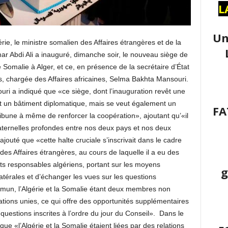
L
Un
érie, le ministre somalien des Affaires étrangères et de la
r Abdi Ali a inauguré, dimanche soir, le nouveau siège de
Somalie à Alger, et ce, en présence de la secrétaire d’État
s, chargée des Affaires africaines, Selma Bakhta Mansouri.
ri a indiqué que «ce siège, dont l’inauguration revêt une
t un bâtiment diplomatique, mais se veut également un
FA
bune à même de renforcer la coopération», ajoutant qu’«il
fraternelles profondes entre nos deux pays et nos deux
outé que «cette halte cruciale s’inscrivait dans le cadre
n des Affaires étrangères, au cours de laquelle il a eu des
ts responsables algériens, portant sur les moyens
g
atérales et d’échanger les vues sur les questions
ommun, l’Algérie et la Somalie étant deux membres non
tions unies, ce qui offre des opportunités supplémentaires
 questions inscrites à l’ordre du jour du Conseil». Dans le
 «l’Algérie et la Somalie étaient liées par des relations