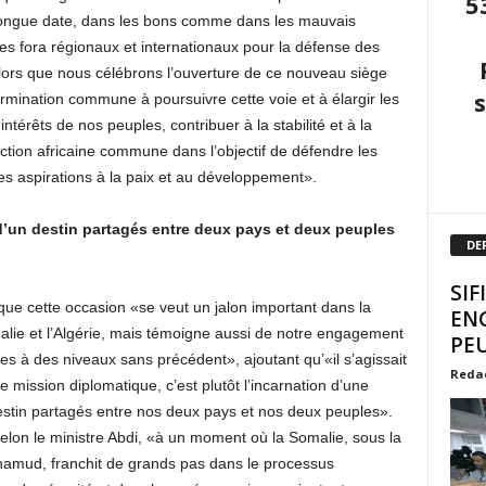
5
e longue date, dans les bons comme dans les mauvais
s fora régionaux et internationaux pour la défense des
lors que nous célébrons l’ouverture de ce nouveau siège
rmination commune à poursuivre cette voie et à élargir les
ntérêts de nos peuples, contribuer à la stabilité et à la
’action africaine commune dans l’objectif de défendre les
ses aspirations à la paix et au développement».
t d’un destin partagés entre deux pays et deux peuples
DE
SIF
 que cette occasion «se veut un jalon important dans la
EN
malie et l’Algérie, mais témoigne aussi de notre engagement
PEU
ales à des niveaux sans précédent», ajoutant qu’«il s’agissait
Reda
 mission diplomatique, c’est plutôt l’incarnation d’une
 destin partagés entre nos deux pays et nos deux peuples».
selon le ministre Abdi, «à un moment où la Somalie, sous la
amud, franchit de grands pas dans le processus