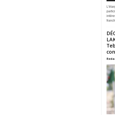
L'éla
partic
intére
franchi
DÉ
LAK
Teb
con
Reda