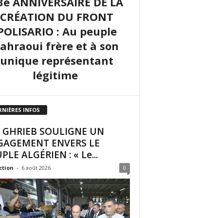
3e ANNIVERSAIRE DE LA
CRÉATION DU FRONT
POLISARIO : Au peuple
sahraoui frère et à son
unique représentant
légitime
RNIÈRES INFOS
I GHRIEB SOULIGNE UN
GAGEMENT ENVERS LE
PLE ALGÉRIEN : « Le...
ction
-
6 août 2026
0