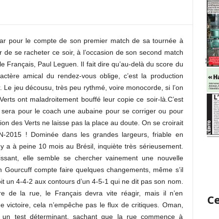
atar pour le compte de son premier match de sa tournée à
r de se racheter ce soir, à l’occasion de son second match
le Français, Paul Leguen. Il fait dire qu’au-delà du score du
ractère amical du rendez-vous oblige, c’est la production
. Le jeu décousu, très peu rythmé, voire monocorde, si l’on
Verts ont maladroitement bouffé leur copie ce soir-là.C’est
 sera pour le coach une aubaine pour se corriger ou pour
ion des Verts ne laisse pas la place au doute. On se croirait
N-2015 ! Dominée dans les grandes largeurs, friable en
l y a à peine 10 mois au Brésil, inquiète très sérieusement.
issant, elle semble se chercher vainement une nouvelle
tian Gourcuff compte faire quelques changements, même s’il
it un 4-4-2 aux contours d’un 4-5-1 qui ne dit pas son nom.
re de la rue, le Français devra vite réagir, mais il n’en
Ce
ictoire, cela n’empêche pas le flux de critiques. Oman,
re un test déterminant, sachant que la rue commence à