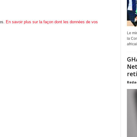
les.
En savoir plus sur la façon dont les données de vos
Le min
la Com
africa
GHA
Net
ret
Reda