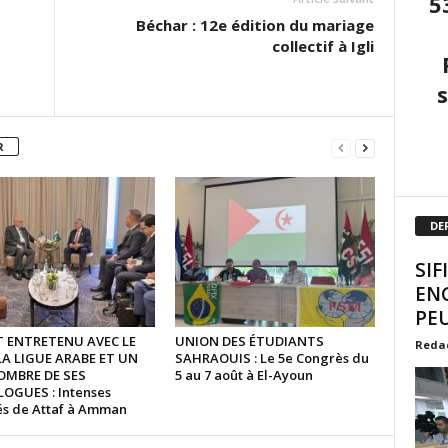
5
Béchar : 12e édition du mariage
collectif à Igli
R
DE
SIF
EN
PEU
ST ENTRETENU AVEC LE
UNION DES ÉTUDIANTS
Reda
LA LIGUE ARABE ET UN
SAHRAOUIS : Le 5e Congrès du
OMBRE DE SES
5 au 7 août à El-Ayoun
GUES : Intenses
tés de Attaf à Amman