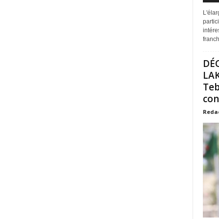
L'éla
partic
intére
franchi
DÉ
LAK
Teb
con
Reda