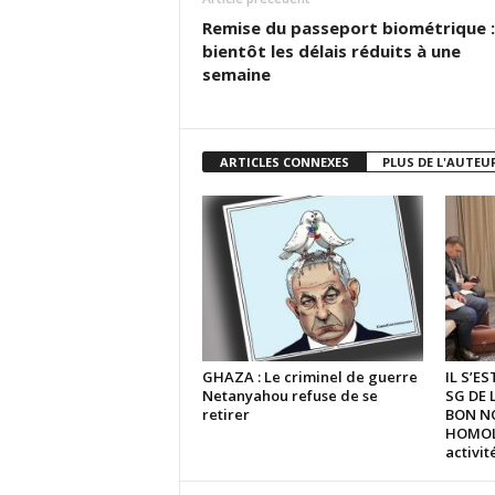
Remise du passeport biométrique :
bientôt les délais réduits à une
semaine
ARTICLES CONNEXES
PLUS DE L'AUTEU
GHAZA : Le criminel de guerre
IL S’E
Netanyahou refuse de se
SG DE 
retirer
BON N
HOMOLO
activi