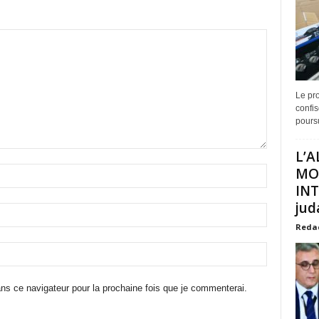
Le pro
confis
poursu
L’A
MO
INT
juda
Reda
ns ce navigateur pour la prochaine fois que je commenterai.