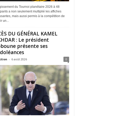
rgissement du Tournoi planétaire 2026 à 48
ipants a non seulement multiplié les affiches
ssantes, mais aussi permis à la compétition de
r un...
CÈS DU GÉNÉRAL KAMEL
HDAR : Le président
boune présente ses
doléances
ction
-
6 août 2026
0