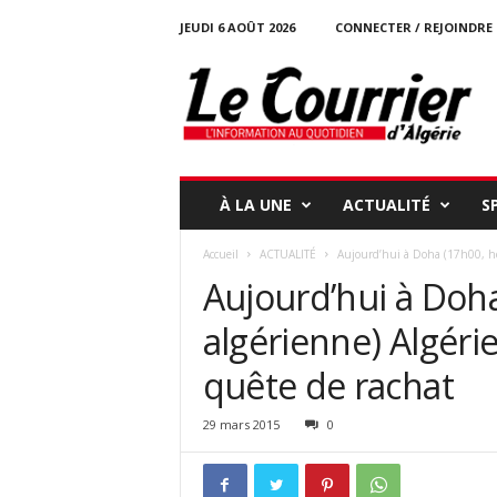
JEUDI 6 AOÛT 2026
CONNECTER / REJOINDRE
l
e
c
o
u
r
r
À LA UNE
ACTUALITÉ
S
i
e
Accueil
ACTUALITÉ
Aujourd’hui à Doha (17h00, heu
r
Aujourd’hui à Doh
-
d
algérienne) Algéri
a
l
quête de rachat
g
e
r
29 mars 2015
0
i
e
.