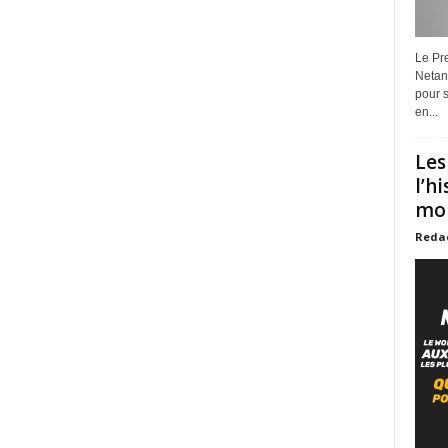
Le Pre
Netan
pour s
en...
Les
l’h
mon
Reda