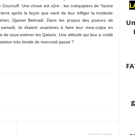
L
Gourcuff. Une chose est sûre : les coéquipiers de Yacine
terre après la leçon que vient de leur infliger la modeste
Un
gérien, Djamel Belmadi. Dans les propos des joueurs de
 samedi, ils étaient unanimes à faire leur mea-culpa en
de sous-estimer les Qataris. Une attitude qui leur a coûté
estation très timide de mercredi passé ?
FA
g
Article suivant