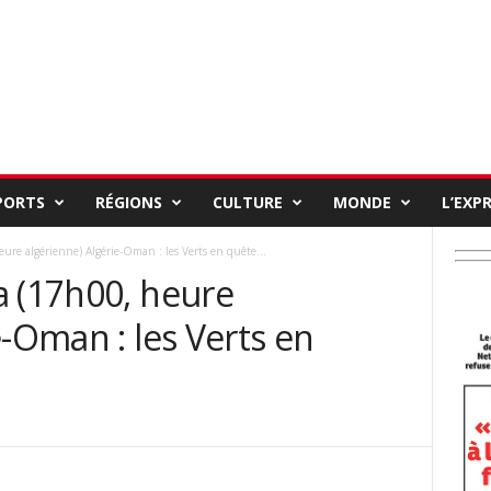
PORTS
RÉGIONS
CULTURE
MONDE
L’EXP
re algérienne) Algérie-Oman : les Verts en quête...
a (17h00, heure
e-Oman : les Verts en