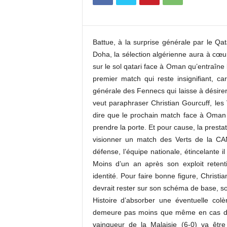
c
o
m
Battue, à la surprise générale par le Q
Doha, la sélection algérienne aura à cœu
sur le sol qatari face à Oman qu’entraîne 
premier match qui reste insignifiant, ca
générale des Fennecs qui laisse à désirer
veut paraphraser Christian Gourcuff, les 
dire que le prochain match face à Oman
prendre la porte. Et pour cause, la prestat
visionner un match des Verts de la CA
défense, l’équipe nationale, étincelante i
Moins d’un an après son exploit retent
identité. Pour faire bonne figure, Chris
devrait rester sur son schéma de base, so
Histoire d’absorber une éventuelle colè
demeure pas moins que même en cas de v
vainqueur de la Malaisie (6-0) va êt