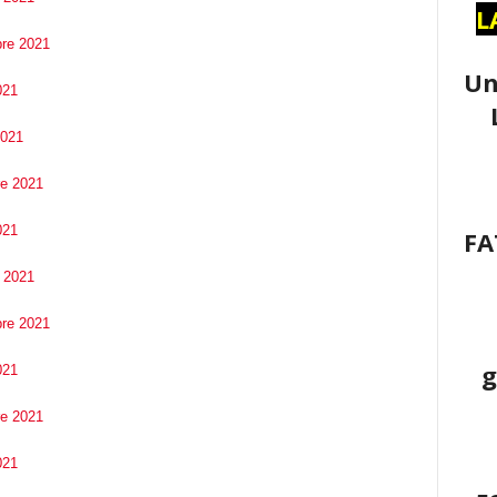
L
bre 2021
Un
021
2021
re 2021
021
FA
e 2021
bre 2021
g
021
re 2021
021