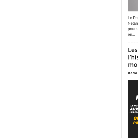
Le Pre
Netan
pour s
en...
Les
l’h
mon
Reda