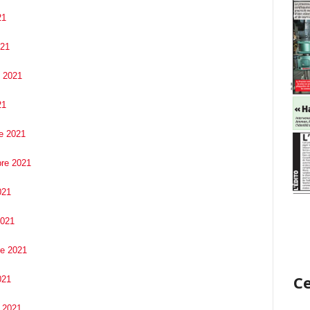
21
021
e 2021
21
re 2021
bre 2021
021
2021
re 2021
Ce
021
e 2021