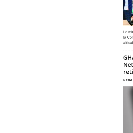
Le min
la Com
africa
GHA
Net
ret
Reda