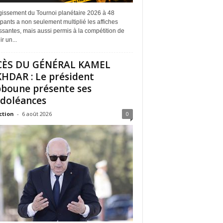
rgissement du Tournoi planétaire 2026 à 48
ipants a non seulement multiplié les affiches
ssantes, mais aussi permis à la compétition de
r un...
CÈS DU GÉNÉRAL KAMEL
HDAR : Le président
boune présente ses
doléances
ction
-
6 août 2026
0