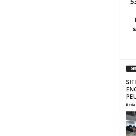
5
DE
SIF
EN
PEU
Reda