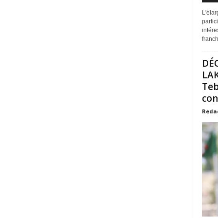
L'éla
partic
intére
franchi
DÉ
LAK
Teb
con
Reda