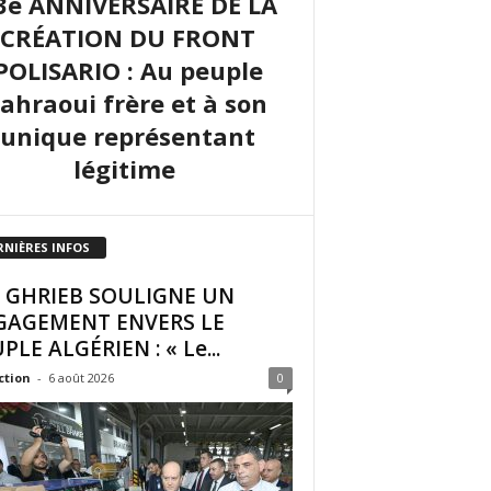
3e ANNIVERSAIRE DE LA
CRÉATION DU FRONT
POLISARIO : Au peuple
sahraoui frère et à son
unique représentant
légitime
RNIÈRES INFOS
I GHRIEB SOULIGNE UN
GAGEMENT ENVERS LE
PLE ALGÉRIEN : « Le...
ction
-
6 août 2026
0