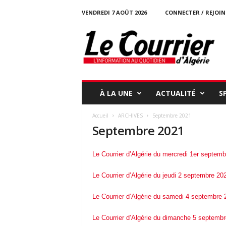
VENDREDI 7 AOÛT 2026
CONNECTER / REJOI
l
e
c
o
u
r
r
À LA UNE
ACTUALITÉ
S
i
e
Accueil
ARCHIVES
Septembre 2021
r
Septembre 2021
-
d
a
Le Courrier d’Algérie du mercredi 1er septem
l
g
Le Courrier d’Algérie du jeudi 2 septembre 20
e
r
Le Courrier d’Algérie du samedi 4 septembre 
i
e
Le Courrier d’Algérie du dimanche 5 septemb
.