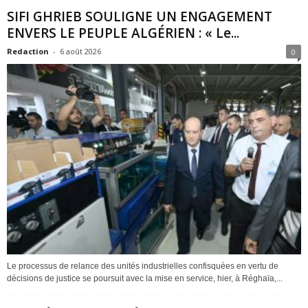
SIFI GHRIEB SOULIGNE UN ENGAGEMENT
ENVERS LE PEUPLE ALGÉRIEN : « Le...
Redaction
-
6 août 2026
0
Le processus de relance des unités industrielles confisquées en vertu de
décisions de justice se poursuit avec la mise en service, hier, à Réghaïa,...