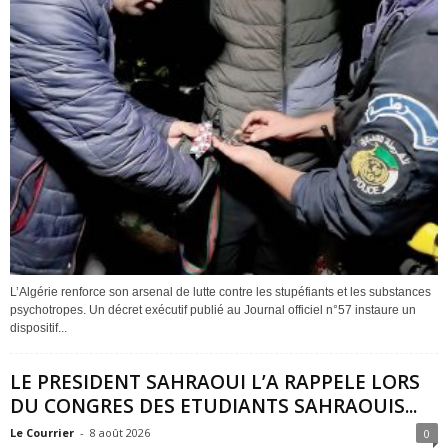
L’Algérie renforce son arsenal de lutte contre les stupéfiants et les substances
psychotropes. Un décret exécutif publié au Journal officiel n°57 instaure un
dispositif...
LE PRESIDENT SAHRAOUI L’A RAPPELE LORS
DU CONGRES DES ETUDIANTS SAHRAOUIS...
Le Courrier
-
8 août 2026
0