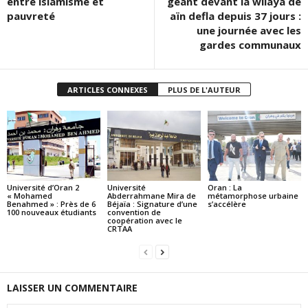
entre islamisme et
géant devant la wilaya de
pauvreté
aïn defla depuis 37 jours :
une journée avec les
gardes communaux
ARTICLES CONNEXES
PLUS DE L'AUTEUR
Université d’Oran 2
Université
Oran : La
« Mohamed
Abderrahmane Mira de
métamorphose urbaine
Benahmed » : Près de 6
Béjaïa : Signature d’une
s’accélère
100 nouveaux étudiants
convention de
coopération avec le
CRTAA
LAISSER UN COMMENTAIRE