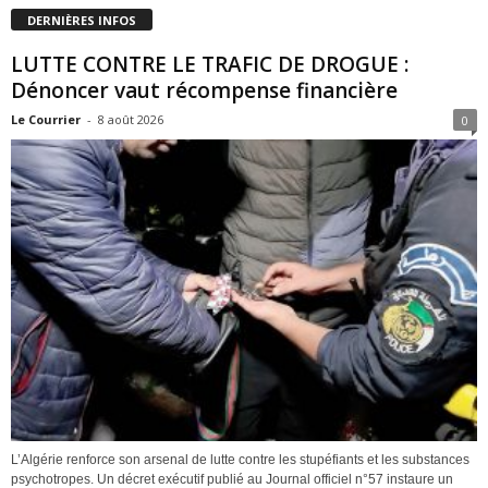
DERNIÈRES INFOS
LUTTE CONTRE LE TRAFIC DE DROGUE :
Dénoncer vaut récompense financière
Le Courrier
-
8 août 2026
0
L’Algérie renforce son arsenal de lutte contre les stupéfiants et les substances
psychotropes. Un décret exécutif publié au Journal officiel n°57 instaure un