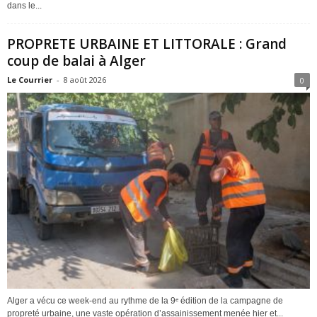
dans le...
PROPRETE URBAINE ET LITTORALE : Grand
coup de balai à Alger
Le Courrier
-
8 août 2026
0
Alger a vécu ce week-end au rythme de la 9ᵉ édition de la campagne de
propreté urbaine, une vaste opération d’assainissement menée hier et...