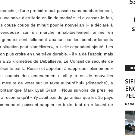
5
s dimanche, d’une première nuit passée sans bombardement,
une salve d’artillerie en fin de matinée. «Le cessez-le-feu,
s douze coups de minuit pour le nouvel an !» a déclaré à
, vendeuse sur un marché inhabituellement animé en
 gens ici sont tellement abattus par les bombardements
a situation peut s’améliorer», a-t-elle cependant ajouté. Les
 plus croire en une trêve durable. «Il y a de l’espoir, mais
nné à 25 kilomètres de Debaltseve. Le Conseil de sécurité de
DE
résenté par la Russie et appelant à «appliquer pleinement»
 ont soumis des amendements. «Il y a eu de nouvelles
SIF
 mesure de voter sur un texte aujourd’hui» (dimanche), a
EN
 britannique Mark Lyall Grant. «Nous suivons de près les
PEU
Il a reconnu qu’il «n’y avait pas de garantie» que les 15 pays
Reda
ommune et puissent adopter un texte, tout en refusant de