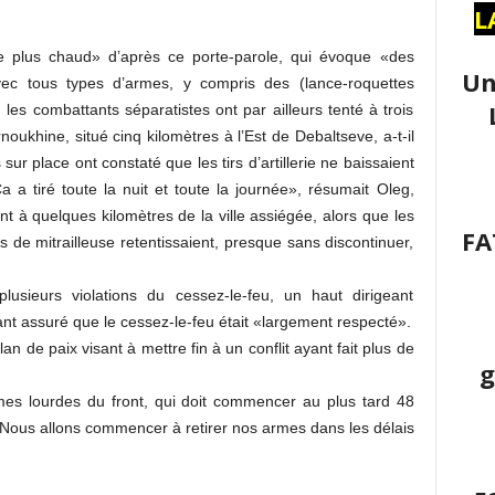
L
 le plus chaud» d’après ce porte-parole, qui évoque «des
Un
ec tous types d’armes, y compris des (lance-roquettes
 les combattants séparatistes ont par ailleurs tenté à trois
oukhine, situé cinq kilomètres à l’Est de Debaltseve, a-t-il
sur place ont constaté que les tirs d’artillerie ne baissaient
 a tiré toute la nuit et toute la journée», résumait Oleg,
t à quelques kilomètres de la ville assiégée, alors que les
FA
s de mitrailleuse retentissaient, presque sans discontinuer,
lusieurs violations du cessez-le-feu, un haut dirigeant
nt assuré que le cessez-le-feu était «largement respecté».
lan de paix visant à mettre fin à un conflit ayant fait plus de
g
rmes lourdes du front, qui doit commencer au plus tard 48
«Nous allons commencer à retirer nos armes dans les délais