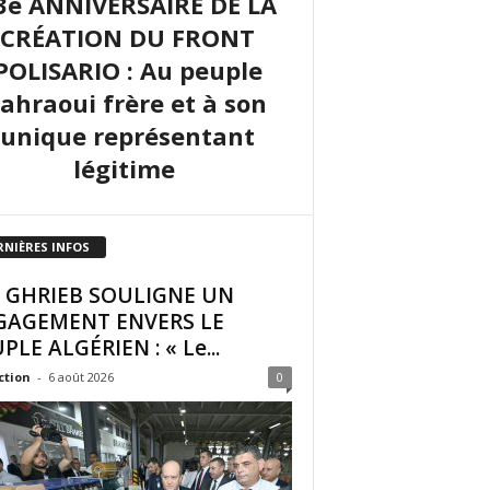
3e ANNIVERSAIRE DE LA
CRÉATION DU FRONT
POLISARIO : Au peuple
sahraoui frère et à son
unique représentant
légitime
RNIÈRES INFOS
I GHRIEB SOULIGNE UN
GAGEMENT ENVERS LE
PLE ALGÉRIEN : « Le...
ction
-
6 août 2026
0