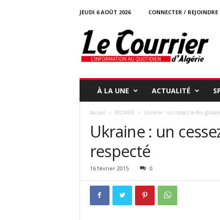
JEUDI 6 AOÛT 2026
CONNECTER / REJOINDRE
l
e
c
o
u
r
r
À LA UNE
ACTUALITÉ
S
i
e
Accueil
MONDE
Ukraine : un cessez-le-feu global
r
Ukraine : un cesse
-
d
respecté
a
l
g
16 février 2015
0
e
r
i
e
.