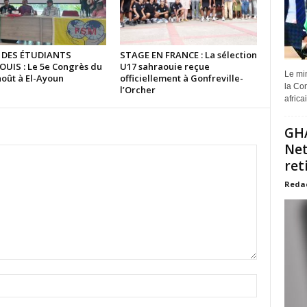
 DES ÉTUDIANTS
STAGE EN FRANCE : La sélection
UIS : Le 5e Congrès du
U17 sahraouie reçue
Le min
août à El-Ayoun
officiellement à Gonfreville-
la Com
l’Orcher
africa
GHA
Net
ret
Reda