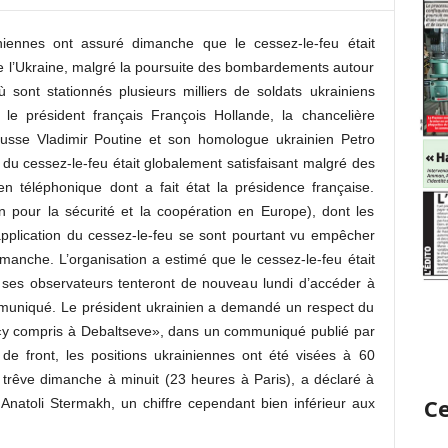
iniennes ont assuré dimanche que le cessez-le-feu était
de l’Ukraine, malgré la poursuite des bombardements autour
ù sont stationnés plusieurs milliers de soldats ukrainiens
le président français François Hollande, la chancelière
russe Vladimir Poutine et son homologue ukrainien Petro
du cessez-le-feu était globalement satisfaisant malgré des
en téléphonique dont a fait état la présidence française.
 pour la sécurité et la coopération en Europe), dont les
pplication du cessez-le-feu se sont pourtant vu empêcher
imanche. L’organisation a estimé que le cessez-le-feu était
 ses observateurs tenteront de nouveau lundi d’accéder à
mmuniqué. Le président ukrainien a demandé un respect du
t, «y compris à Debaltseve», dans un communiqué publié par
de front, les positions ukrainiennes ont été visées à 60
a trêve dimanche à minuit (23 heures à Paris), a déclaré à
Ce
, Anatoli Stermakh, un chiffre cependant bien inférieur aux