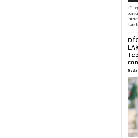
L'éla
partic
intére
franchi
DÉ
LAK
Teb
con
Reda