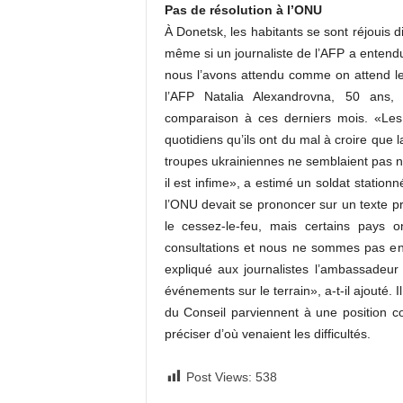
Pas de résolution à l’ONU
À Donetsk, les habitants se sont réjoui
même si un journaliste de l’AFP a entendu 
nous l’avons attendu comme on attend le
l’AFP Natalia Alexandrovna, 50 ans
comparaison à ces derniers mois. «Les
quotidiens qu’ils ont du mal à croire que l
troupes ukrainiennes ne semblaient pas non
il est infime», a estimé un soldat statio
l’ONU devait se prononcer sur un texte p
le cessez-le-feu, mais certains pays
consultations et nous ne sommes pas en
expliqué aux journalistes l’ambassadeur
événements sur le terrain», a-t-il ajouté. 
du Conseil parviennent à une position c
préciser d’où venaient les difficultés.
Post Views:
538