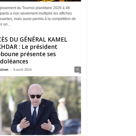
rgissement du Tournoi planétaire 2026 à 48
ipants a non seulement multiplié les affiches
ssantes, mais aussi permis à la compétition de
r un...
CÈS DU GÉNÉRAL KAMEL
HDAR : Le président
boune présente ses
doléances
ction
-
6 août 2026
0