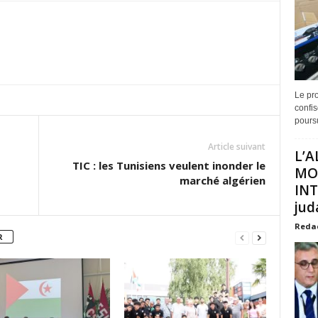
Le pro
confis
poursu
Article suivant
L’A
TIC : les Tunisiens veulent inonder le
MO
marché algérien
INT
juda
Reda
R