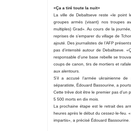
«Ça a tiré toute la nuit»
La ville de Debaltseve reste «le point
groupes armés (visant) nos troupes av
multiples) Grad». Au cours de la journée,
reprises de s’emparer du village de Tchorn
ajouté. Des journalistes de l’AFP présents 
pas d’intensité autour de Debaltseve. «Ça
responsable d’une base rebelle se trouvan
coups de canon, tirs de mortiers et rafale
aux alentours.
S’il a accusé l’armée ukrainienne de p
séparatiste, Édouard Bassourine, a pourta
Cette trêve doit être le premier pas d’un p
5 500 morts en dix mois.
La prochaine étape est le retrait des a
heures après le début du cessez-le-feu. 
impartis», a précisé Édouard Bassourine.