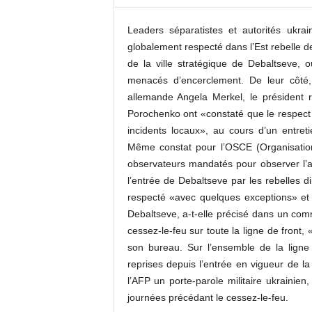
c
o
Leaders séparatistes et autorités ukra
m
globalement respecté dans l’Est rebelle 
de la ville stratégique de Debaltseve, o
menacés d’encerclement. De leur côté, 
allemande Angela Merkel, le président 
Porochenko ont «constaté que le respect 
incidents locaux», au cours d’un entreti
Même constat pour l’OSCE (Organisation
observateurs mandatés pour observer l’a
l’entrée de Debaltseve par les rebelles d
respecté «avec quelques exceptions» et
Debaltseve, a-t-elle précisé dans un co
cessez-le-feu sur toute la ligne de fron
son bureau. Sur l’ensemble de la ligne 
reprises depuis l’entrée en vigueur de l
l’AFP un porte-parole militaire ukrainien
journées précédant le cessez-le-feu.