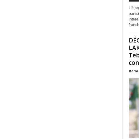
L'éla
partic
intére
franchi
DÉ
LAK
Teb
con
Reda