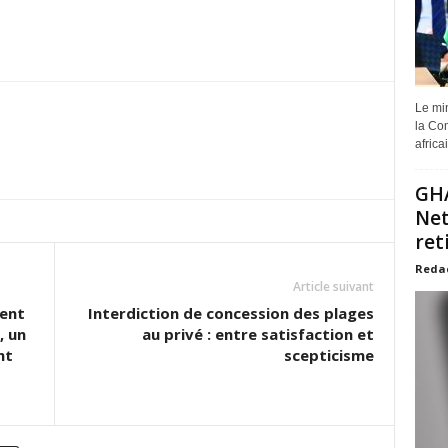
Le min
la Com
africa
GHA
Net
ret
Reda
Article suivant
ment
Interdiction de concession des plages
, un
au privé : entre satisfaction et
nt
scepticisme