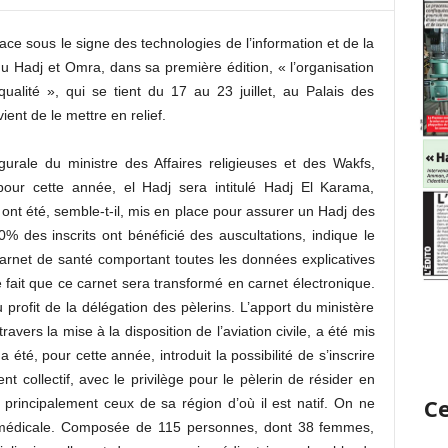
ace sous le signe des technologies de l’information et de la
u Hadj et Omra, dans sa première édition, « l’organisation
alité », qui se tient du 17 au 23 juillet, au Palais des
ent de le mettre en relief.
gurale du ministre des Affaires religieuses et des Wakfs,
ur cette année, el Hadj sera intitulé Hadj El Karama,
 ont été, semble-t-il, mis en place pour assurer un Hadj des
0% des inscrits ont bénéficié des auscultations, indique le
carnet de santé comportant toutes les données explicatives
e fait que ce carnet sera transformé en carnet électronique.
profit de la délégation des pèlerins. L’apport du ministère
avers la mise à la disposition de l’aviation civile, a été mis
 a été, pour cette année, introduit la possibilité de s’inscrire
t collectif, avec le privilège pour le pèlerin de résider en
Ce
rincipalement ceux de sa région d’où il est natif. On ne
n médicale. Composée de 115 personnes, dont 38 femmes,