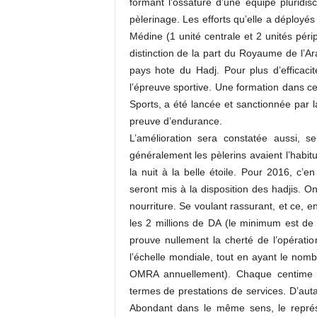
formant l’ossature d’une équipe pluridisc
pèlerinage. Les efforts qu’elle a déployés
Médine (1 unité centrale et 2 unités péri
distinction de la part du Royaume de l’Ar
pays hote du Hadj. Pour plus d’efficac
l’épreuve sportive. Une formation dans ce
Sports, a été lancée et sanctionnée par l
preuve d’endurance.
L’amélioration sera constatée aussi, 
généralement les pèlerins avaient l’habitu
la nuit à la belle étoile. Pour 2016, c’
seront mis à la disposition des hadjis. O
nourriture. Se voulant rassurant, et ce, en
les 2 millions de DA (le minimum est d
prouve nullement la cherté de l’opération
l’échelle mondiale, tout en ayant le nom
OMRA annuellement). Chaque centime d
termes de prestations de services. D’auta
Abondant dans le même sens, le représ