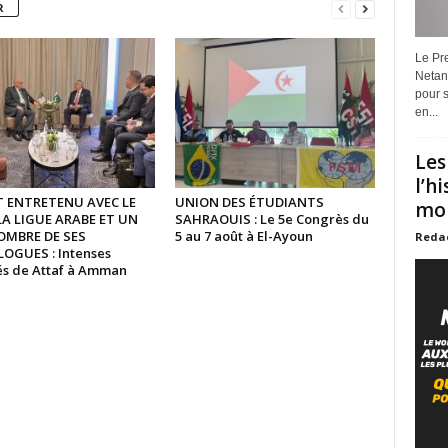
R
Le Pre
Netan
pour s
en...
Les
l’h
ST ENTRETENU AVEC LE
UNION DES ÉTUDIANTS
mon
LA LIGUE ARABE ET UN
SAHRAOUIS : Le 5e Congrès du
OMBRE DE SES
5 au 7 août à El-Ayoun
Reda
GUES : Intenses
tés de Attaf à Amman