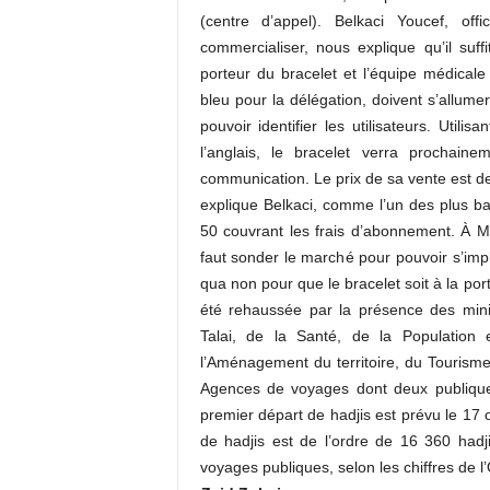
(centre d’appel). Belkaci Youcef, of
commercialiser, nous explique qu’il suf
porteur du bracelet et l’équipe médicale 
bleu pour la délégation, doivent s’allume
pouvoir identifier les utilisateurs. Utilisa
l’anglais, le bracelet verra prochai
communication. Le prix de sa vente est d
explique Belkaci, comme l’un des plus bas
50 couvrant les frais d’abonnement. À Mon
faut sonder le marché pour pouvoir s’impl
qua non pour que le bracelet soit à la por
été rehaussée par la présence des mini
Talai, de la Santé, de la Population 
l’Aménagement du territoire, du Tourisme
Agences de voyages dont deux publiques
premier départ de hadjis est prévu le 17 
de hadjis est de l’ordre de 16 360 had
voyages publiques, selon les chiffres de 