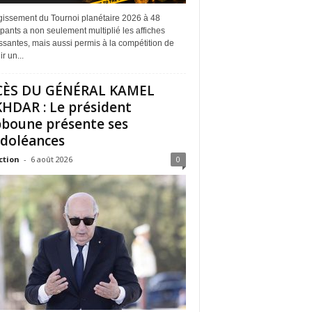
rgissement du Tournoi planétaire 2026 à 48
ipants a non seulement multiplié les affiches
ssantes, mais aussi permis à la compétition de
r un...
CÈS DU GÉNÉRAL KAMEL
HDAR : Le président
boune présente ses
doléances
ction
-
6 août 2026
0