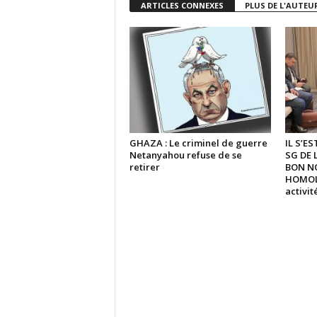
ARTICLES CONNEXES
PLUS DE L'AUTEU
GHAZA : Le criminel de guerre
IL S’E
Netanyahou refuse de se
SG DE 
retirer
BON N
HOMOLO
activi