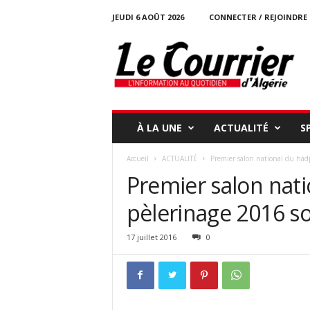
JEUDI 6 AOÛT 2026
CONNECTER / REJOINDRE
l
e
c
o
u
r
r
À LA UNE
ACTUALITÉ
S
i
e
Accueil
ACTUALITÉ
Premier salon national du hadj 
r
Premier salon nati
-
d
pèlerinage 2016 so
a
l
g
17 juillet 2016
0
e
r
i
e
.