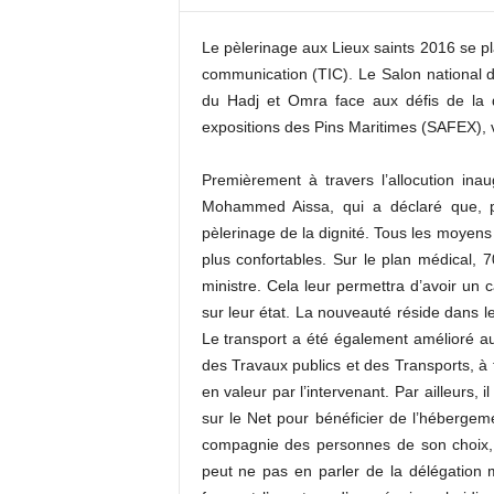
c
o
Le pèlerinage aux Lieux saints 2016 se pl
m
communication (TIC). Le Salon national d
du Hadj et Omra face aux défis de la qu
expositions des Pins Maritimes (SAFEX), vi
Premièrement à travers l’allocution inau
Mohammed Aissa, qui a déclaré que, po
pèlerinage de la dignité. Tous les moyens
plus confortables. Sur le plan médical, 7
ministre. Cela leur permettra d’avoir un 
sur leur état. La nouveauté réside dans l
Le transport a été également amélioré au 
des Travaux publics et des Transports, à tr
en valeur par l’intervenant. Par ailleurs, il
sur le Net pour bénéficier de l’hébergemen
compagnie des personnes de son choix, p
peut ne pas en parler de la délégatio