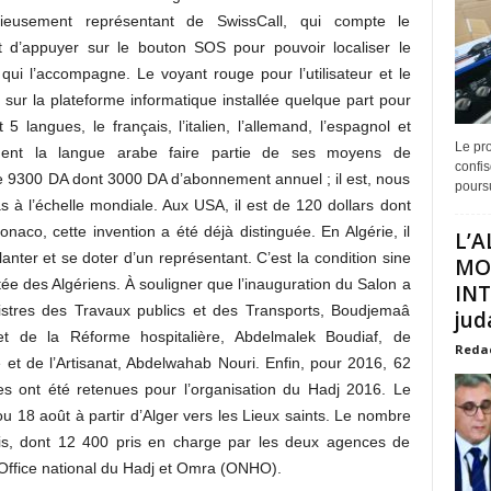
ficieusement représentant de SwissCall, qui compte le
fit d’appuyer sur le bouton SOS pour pouvoir localiser le
qui l’accompagne. Le voyant rouge pour l’utilisateur et le
r sur la plateforme informatique installée quelque part pour
nt 5 langues, le français, l’italien, l’allemand, l’espagnol et
Le pro
nement la langue arabe faire partie de ses moyens de
confis
e 9300 DA dont 3000 DA d’abonnement annuel ; il est, nous
poursu
 à l’échelle mondiale. Aux USA, il est de 120 dollars dont
aco, cette invention a été déjà distinguée. En Algérie, il
L’A
anter et se doter d’un représentant. C’est la condition sine
MO
tée des Algériens. À souligner que l’inauguration du Salon a
INT
stres des Travaux publics et des Transports, Boudjemaâ
juda
et de la Réforme hospitalière, Abdelmalek Boudiaf, de
Reda
 et de l’Artisanat, Abdelwahab Nouri. Enfin, pour 2016, 62
 ont été retenues pour l’organisation du Hadj 2016. Le
ou 18 août à partir d’Alger vers les Lieux saints. Le nombre
jis, dont 12 400 pris en charge par les deux agences de
l’Office national du Hadj et Omra (ONHO).