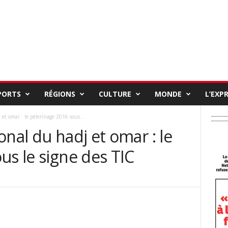
PORTS
RÉGIONS
CULTURE
MONDE
L’EXP
et omar : le pèlerinage 2016 sous...
onal du hadj et omar : le
us le signe des TIC