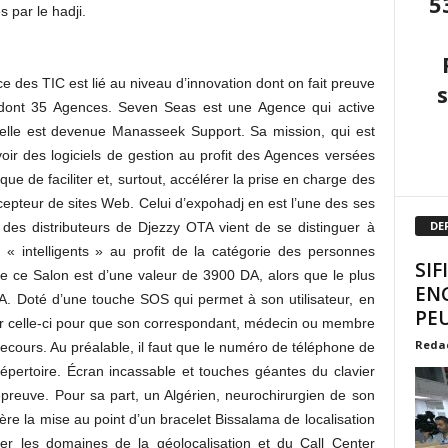
5
 par le hadji.
ce des TIC est lié au niveau d’innovation dont on fait preuve
dont 35 Agences. Seven Seas est une Agence qui active
elle est devenue Manasseek Support. Sa mission, qui est
voir des logiciels de gestion au profit des Agences versées
que de faciliter et, surtout, accélérer la prise en charge des
ncepteur de sites Web. Celui d’expohadj en est l’une des ses
DE
 des distributeurs de Djezzy OTA vient de se distinguer à
 « intelligents » au profit de la catégorie des personnes
SIF
 ce Salon est d’une valeur de 3900 DA, alors que le plus
EN
DA. Doté d’une touche SOS qui permet à son utilisateur, en
PEU
r celle-ci pour que son correspondant, médecin ou membre
Reda
secours. Au préalable, il faut que le numéro de téléphone de
e répertoire. Écran incassable et touches géantes du clavier
e épreuve. Pour sa part, un Algérien, neurochirurgien de son
ière la mise au point d’un bracelet Bissalama de localisation
ner les domaines de la géolocalisation et du Call Center