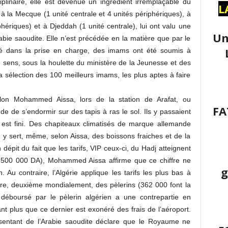
iplinaire, elle est devenue un ingrédient irremplaçable du
L
 à la Mecque (1 unité centrale et 4 unités périphériques), à
phériques) et à Djeddah (1 unité centrale), lui ont valu une
Un
abie saoudite. Elle n’est précédée en la matière que par le
ité dans la prise en charge, des imams ont été soumis à
 sens, sous la houlette du ministère de la Jeunesse et des
a sélection des 100 meilleurs imams, les plus aptes à faire
selon Mohammed Aissa, lors de la station de Arafat, ou
FA
de de s’endormir sur des tapis à ras le sol. Ils y passaient
en est fini. Des chapiteaux climatisés de marque allemande
n y sert, même, selon Aissa, des boissons fraiches et de la
 dépit du fait que les tarifs, VIP ceux-ci, du Hadj atteignent
e 500 000 DA), Mohammed Aissa affirme que ce chiffre ne
g
. Au contraire, l’Algérie applique les tarifs les plus bas à
bre, deuxième mondialement, des pèlerins (362 000 font la
éboursé par le pèlerin algérien a une contrepartie en
nt plus que ce dernier est exonéré des frais de l’aéroport.
entant de l’Arabie saoudite déclare que le Royaume ne