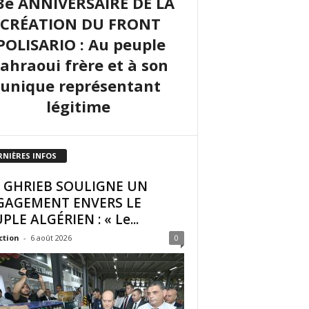
3e ANNIVERSAIRE DE LA
CRÉATION DU FRONT
POLISARIO : Au peuple
sahraoui frère et à son
unique représentant
légitime
RNIÈRES INFOS
I GHRIEB SOULIGNE UN
GAGEMENT ENVERS LE
PLE ALGÉRIEN : « Le...
ction
-
6 août 2026
0