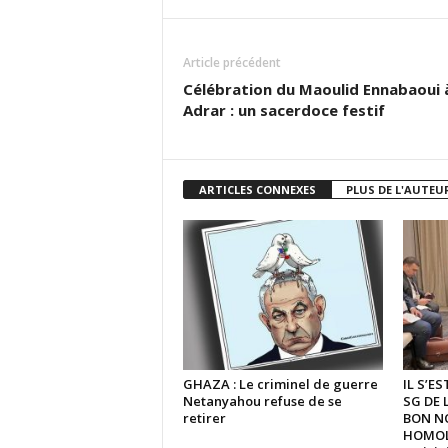
Article précédent
Célébration du Maoulid Ennabaoui 
Adrar : un sacerdoce festif
ARTICLES CONNEXES
PLUS DE L'AUTEU
GHAZA : Le criminel de guerre
IL S’E
Netanyahou refuse de se
SG DE 
retirer
BON N
HOMOLO