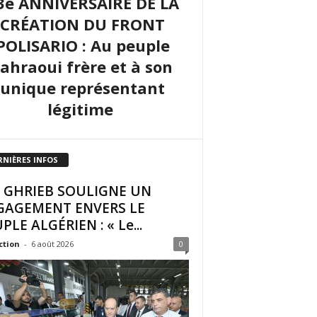
3e ANNIVERSAIRE DE LA
CRÉATION DU FRONT
POLISARIO : Au peuple
sahraoui frère et à son
unique représentant
légitime
RNIÈRES INFOS
I GHRIEB SOULIGNE UN
GAGEMENT ENVERS LE
PLE ALGÉRIEN : « Le...
ction
-
6 août 2026
0