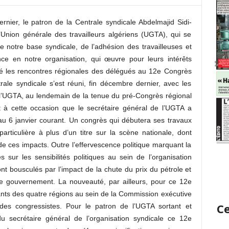
nier, le patron de la Centrale syndicale Abdelmajid Sidi-
Union générale des travailleurs algériens (UGTA), qui se
de notre base syndicale, de l’adhésion des travailleuses et
ance en notre organisation, qui œuvre pour leurs intérêts
dé les rencontres régionales des délégués au 12e Congrès
rale syndicale s’est réuni, fin décembre dernier, avec les
 l’UGTA, au lendemain de la tenue du pré-Congrès régional
st à cette occasion que le secrétaire général de l’UGTA a
u 6 janvier courant. Un congrès qui débutera ses travaux
rticulière à plus d’un titre sur la scène nationale, dont
i de ces impacts. Outre l’effervescence politique marquant la
sur les sensibilités politiques au sein de l’organisation
nt bousculés par l’impact de la chute du prix du pétrole et
le gouvernement. La nouveauté, par ailleurs, pour ce 12e
ants des quatre régions au sein de la Commission exécutive
Ce
des congressistes. Pour le patron de l’UGTA sortant et
u secrétaire général de l’organisation syndicale ce 12e