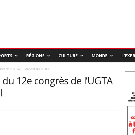
PORTS
RÉGIONS
CULTURE
MONDE
L’EXP
s de l’UGTA : Sidi-Saïd sur le gril
du 12e congrès de l’UGTA
l