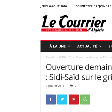
JEUDI 6 AOÛT 2026
CONNECTER / REJOINDRE
l
e
c
o
u
r
r
À LA UNE
ACTUALITÉ
S
i
e
Accueil
ACTUALITÉ
Ouverture demain du 12e congrè
r
Ouverture demain 
-
d
: Sidi-Saïd sur le gri
a
l
g
2 janvier 2015
0
e
r
i
e
.