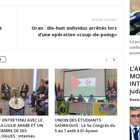
Article suivant
à
Oran : dix-huit individus arrêtés lors
d’une opération «coup-de-poing»
Le pro
confis
poursu
R
L’A
MO
INT
juda
Reda
ST ENTRETENU AVEC LE
UNION DES ÉTUDIANTS
LA LIGUE ARABE ET UN
SAHRAOUIS : Le 5e Congrès du
OMBRE DE SES
5 au 7 août à El-Ayoun
GUES : Intenses