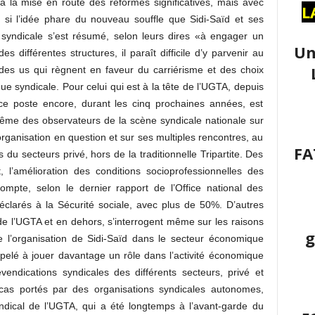
a la mise en route des réformes significatives, mais avec
L
 si l’idée phare du nouveau souffle que Sidi-Saïd et ses
n syndicale s’est résumé, selon leurs dires «à engager un
Un
 différentes structures, il paraît difficile d’y parvenir au
 des us qui règnent en faveur du carriérisme et des choix
ue syndicale. Pour celui qui est à la tête de l’UGTA, depuis
ce poste encore, durant les cinq prochaines années, est
 même des observateurs de la scène syndicale nationale sur
organisation en question et sur ses multiples rencontres, au
FA
du secteurs privé, hors de la traditionnelle Tripartite. Des
, l’amélioration des conditions socioprofessionnelles des
compte, selon le dernier rapport de l’Office national des
 déclarés à la Sécurité sociale, avec plus de 50%. D’autres
 de l’UGTA et en dehors, s’interrogent même sur les raisons
g
e l’organisation de Sidi-Saïd dans le secteur économique
 appelé à jouer davantage un rôle dans l’activité économique
vendications syndicales des différents secteurs, privé et
 cas portés par des organisations syndicales autonomes,
yndical de l’UGTA, qui a été longtemps à l’avant-garde du