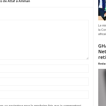
tés de Attaf à Amman
Le min
la Com
africa
GHA
Net
ret
Reda
ns ce navigateur pour la prochaine fois que je commenterai.