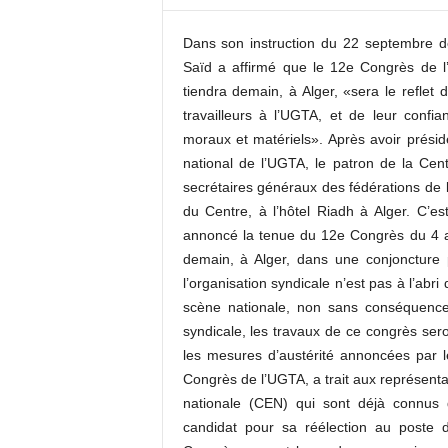
c
o
Dans son instruction du 22 septembre der
m
Saïd a affirmé que le 12e Congrès de l’
tiendra demain, à Alger, «sera le reflet 
travailleurs à l’UGTA, et de leur confi
moraux et matériels». Après avoir prési
national de l’UGTA, le patron de la Cent
secrétaires généraux des fédérations de
du Centre, à l’hôtel Riadh à Alger. C’e
annoncé la tenue du 12e Congrès du 4 a
demain, à Alger, dans une conjoncture pa
l’organisation syndicale n’est pas à l’abr
scène nationale, non sans conséquences 
syndicale, les travaux de ce congrès sero
les mesures d’austérité annoncées par 
Congrès de l’UGTA, a trait aux représent
nationale (CEN) qui sont déjà connus 
candidat pour sa réélection au poste d