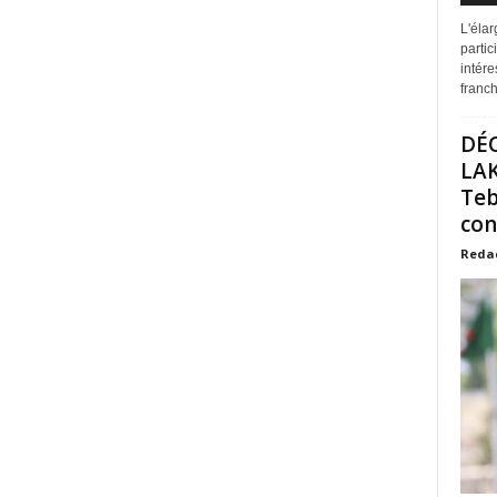
L'éla
partic
intére
franchi
DÉ
LAK
Teb
con
Reda