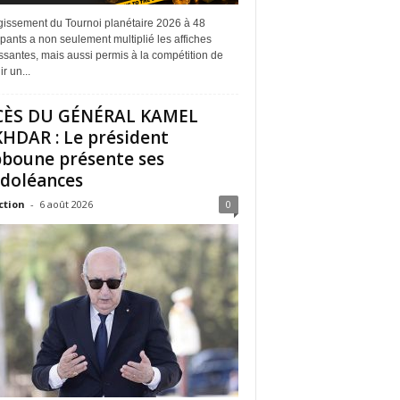
rgissement du Tournoi planétaire 2026 à 48
ipants a non seulement multiplié les affiches
ssantes, mais aussi permis à la compétition de
r un...
CÈS DU GÉNÉRAL KAMEL
HDAR : Le président
boune présente ses
doléances
ction
-
6 août 2026
0