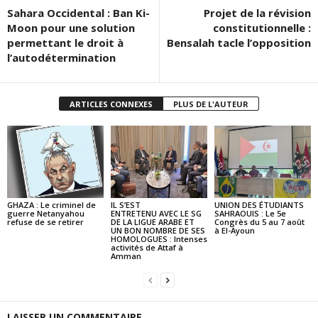
Sahara Occidental : Ban Ki-
Projet de la révision
Moon pour une solution
constitutionnelle :
permettant le droit à
Bensalah tacle l’opposition
l’autodétermination
ARTICLES CONNEXES
PLUS DE L'AUTEUR
GHAZA : Le criminel de
IL S’EST
UNION DES ÉTUDIANTS
guerre Netanyahou
ENTRETENU AVEC LE SG
SAHRAOUIS : Le 5e
refuse de se retirer
DE LA LIGUE ARABE ET
Congrès du 5 au 7 août
UN BON NOMBRE DE SES
à El-Ayoun
HOMOLOGUES : Intenses
activités de Attaf à
Amman
LAISSER UN COMMENTAIRE