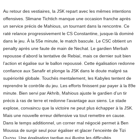
Au retour des vestiaires, la JSK repart avec les mêmes intentions
offensives. Slimane Tichtich manque une occasion franche après
un service précis de Mahious, un tournant dans la rencontre. Ce
raté relance progressivement le CS Constantine, jusque-là dominé
dans le jeu. À la 55e minute, le match bascule. Le CSC obtient un
penalty après une faute de main de Nechat. Le gardien Merbah
repousse d’abord la tentative de Rebiaï, mais ce dernier suit bien
l’action et égalise sur le ballon repoussé. Cette égalisation redonne
confiance aux Sanafir et plonge la JSK dans le doute malgré sa
supériorité globale. Touchés mentalement, les Kabyles tentent de
reprendre le contrôle du jeu. Les efforts finissent par payer à la 89e
minute. Bien servi par Akhrib, Mahious ajuste le gardien d’un tir
précis à ras de terre et redonne l’avantage aux siens. Le stade
explose, convaincu que la victoire ne peut plus échapper à la JSK.
Mais une nouvelle erreur défensive va tout remettre en cause.
Dans le temps additionnel, un corner mal négocié permet à Ben
Moussa de surgir seul pour égaliser et glacer l’enceinte de Tizi
Ouzou. Une égalisation tardive qui illustre les difficultés