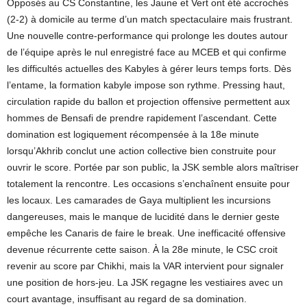
Opposés au CS Constantine, les Jaune et Vert ont été accrochés
(2-2) à domicile au terme d’un match spectaculaire mais frustrant.
Une nouvelle contre-performance qui prolonge les doutes autour
de l’équipe après le nul enregistré face au MCEB et qui confirme
les difficultés actuelles des Kabyles à gérer leurs temps forts. Dès
l’entame, la formation kabyle impose son rythme. Pressing haut,
circulation rapide du ballon et projection offensive permettent aux
hommes de Bensafi de prendre rapidement l’ascendant. Cette
domination est logiquement récompensée à la 18e minute
lorsqu’Akhrib conclut une action collective bien construite pour
ouvrir le score. Portée par son public, la JSK semble alors maîtriser
totalement la rencontre. Les occasions s’enchaînent ensuite pour
les locaux. Les camarades de Gaya multiplient les incursions
dangereuses, mais le manque de lucidité dans le dernier geste
empêche les Canaris de faire le break. Une inefficacité offensive
devenue récurrente cette saison. À la 28e minute, le CSC croit
revenir au score par Chikhi, mais la VAR intervient pour signaler
une position de hors-jeu. La JSK regagne les vestiaires avec un
court avantage, insuffisant au regard de sa domination.