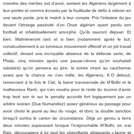
moindre des mérites est d’avoir, sentant les Algériens largement à
leur portée et comme écrasés par la foultitude de défis à relever en
une seule partie, pris le match à leur compte. Pris l’initiative du jeu
devant l’étrange passivité d’un Onze algérien ayant perdu son
football et inhabituellement amorphe. Qu’ils sauront déjouer. Et
bien. Malmèneront tant et si bien (notamment après le but,
consécutivement à un lumineux mouvement offensif et un joli travail
collectif, devant une incroyable absence de la défense verte, de
Phala, cinq minutes après une pause-citrons qu’on souhaitait
salutaire) qu’on pensera au pire, la soirée virant au cauchemar
avant que la chance ne s’en mêle, les Algériens, K.O debout,
remerciant à la fois le Ciel, la barre transversale de M’Bolhi et le
malheureux Ranti, qui s’en voudra pour le reste du tournoi d’avoir
trop levé son tir sur le penalty accordé fort logiquement par un
arbitre ivoirien (Due Numandiez) assez généreux au passage pour
avoir choisi le jaune au lieu du rouge, et donc la double sanction
lorsqu’il sortira le carton de circonstance. Déjà un genou à terre
deux minutes auparavant lorsque l’irréprochable M’Bolhi, en vrai
Rais, découragera à lui seul les virevoltants attaquants «Jaune et