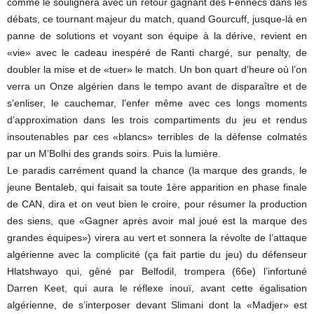
comme le soulignera avec un retour gagnant des Fennecs dans les
débats, ce tournant majeur du match, quand Gourcuff, jusque-là en
panne de solutions et voyant son équipe à la dérive, revient en
«vie» avec le cadeau inespéré de Ranti chargé, sur penalty, de
doubler la mise et de «tuer» le match. Un bon quart d’heure où l’on
verra un Onze algérien dans le tempo avant de disparaître et de
s’enliser, le cauchemar, l’enfer même avec ces longs moments
d’approximation dans les trois compartiments du jeu et rendus
insoutenables par ces «blancs» terribles de la défense colmatés
par un M’Bolhi des grands soirs. Puis la lumière.
Le paradis carrément quand la chance (la marque des grands, le
jeune Bentaleb, qui faisait sa toute 1ère apparition en phase finale
de CAN, dira et on veut bien le croire, pour résumer la production
des siens, que «Gagner après avoir mal joué est la marque des
grandes équipes») virera au vert et sonnera la révolte de l’attaque
algérienne avec la complicité (ça fait partie du jeu) du défenseur
Hlatshwayo qui, gêné par Belfodil, trompera (66e) l’infortuné
Darren Keet, qui aura le réflexe inouï, avant cette égalisation
algérienne, de s’interposer devant Slimani dont la «Madjer» est