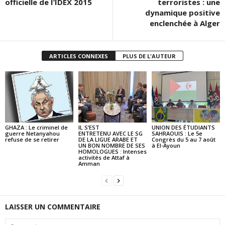
officielle de I’IDEX 2015
terroristes : une
dynamique positive
enclenchée à Alger
ARTICLES CONNEXES
PLUS DE L'AUTEUR
GHAZA : Le criminel de
IL S’EST
UNION DES ÉTUDIANTS
guerre Netanyahou
ENTRETENU AVEC LE SG
SAHRAOUIS : Le 5e
refuse de se retirer
DE LA LIGUE ARABE ET
Congrès du 5 au 7 août
UN BON NOMBRE DE SES
à El-Ayoun
HOMOLOGUES : Intenses
activités de Attaf à
Amman
LAISSER UN COMMENTAIRE