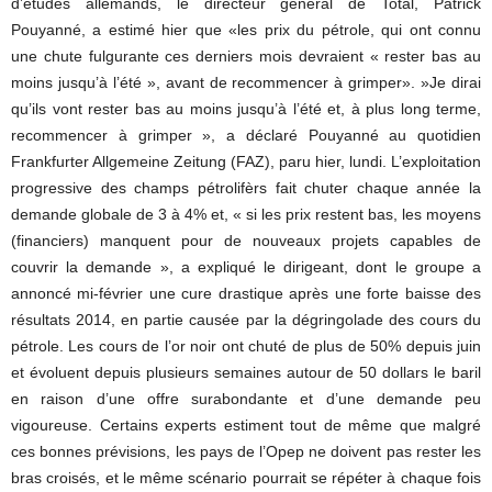
d’études allemands, le directeur général de Total, Patrick
Pouyanné, a estimé hier que «les prix du pétrole, qui ont connu
une chute fulgurante ces derniers mois devraient « rester bas au
moins jusqu’à l’été », avant de recommencer à grimper». »Je dirai
qu’ils vont rester bas au moins jusqu’à l’été et, à plus long terme,
recommencer à grimper », a déclaré Pouyanné au quotidien
Frankfurter Allgemeine Zeitung (FAZ), paru hier, lundi. L’exploitation
progressive des champs pétrolifèrs fait chuter chaque année la
demande globale de 3 à 4% et, « si les prix restent bas, les moyens
(financiers) manquent pour de nouveaux projets capables de
couvrir la demande », a expliqué le dirigeant, dont le groupe a
annoncé mi-février une cure drastique après une forte baisse des
résultats 2014, en partie causée par la dégringolade des cours du
pétrole. Les cours de l’or noir ont chuté de plus de 50% depuis juin
et évoluent depuis plusieurs semaines autour de 50 dollars le baril
en raison d’une offre surabondante et d’une demande peu
vigoureuse. Certains experts estiment tout de même que malgré
ces bonnes prévisions, les pays de l’Opep ne doivent pas rester les
bras croisés, et le même scénario pourrait se répéter à chaque fois