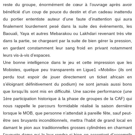
reste du groupe, énormément de cœur à l’ouvrage après avoir
bénéficié d’un coup de pouce du destin et d’un cadeau inattendu
du portier ententiste auteur d’une faute d’inattention qui aura
finalement lourdement pesé dans la suite des évènements, les
Baouali, Yaya et autres Mebarakou ou Lakhdari revenant très vite
dans la partie, se chargeant par la suite de bien gérer la pression,
en gardant constamment leur sang froid en privant notamment
leurs vis-à-vis d’espaces.
Une bonne intelligence dans le jeu et cette impression que les
Mobistes, quelque peu transparents en Ligue1 «Mobilis» (ils ont
perdu tout espoir de jouer directement un ticket africain en
s’éloignant définitivement du podium) ne sont jamais aussi bons
que lorsqu’ils sont mis en difficulté. Une sacrée performance (une
1ère participation historique à la phase de groupes de la CAF) qui
nous rappelle le parcours formidable réalisé la saison dernière
lorsque le MOB, que personne n’attendait à pareille fête, sauf peut-
être ses bruyants inconditionnels, mettra l’habit de grand local en
damant le pion aux traditionnelles grosses cylindrées en charmant
l’auguste dame qui le leur rendra si bien en acceptant d’accomplir