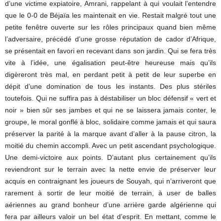
d’une victime expiatoire, Amrani, rappelant à qui voulait l’entendre
que le 0-0 de Béjaïa les maintenait en vie. Restait malgré tout une
petite fenêtre ouverte sur les rôles principaux quand bien même
l’adversaire, précédé d’une grosse réputation de cador d’Afrique,
se présentait en favori en recevant dans son jardin. Qui se fera très
vite à l’idée, une égalisation peut-être heureuse mais qu’ils
digèreront très mal, en perdant petit à petit de leur superbe en
dépit d’une domination de tous les instants. Des plus stériles
toutefois. Qui ne suffira pas à déstabiliser un bloc défensif « vert et
noir » bien sûr ses jambes et qui ne se laissera jamais conter, le
groupe, le moral gonflé à bloc, solidaire comme jamais et qui saura
préserver la parité à la marque avant d’aller à la pause citron, la
moitié du chemin accompli. Avec un petit ascendant psychologique.
Une demi-victoire aux points. D’autant plus certainement qu’ils
reviendront sur le terrain avec la nette envie de préserver leur
acquis en contraignant les joueurs de Souyah, qui n’arriveront que
rarement à sortir de leur moitié de terrain, à user de balles
aériennes au grand bonheur d’une arrière garde algérienne qui
fera par ailleurs valoir un bel état d’esprit. En mettant, comme le