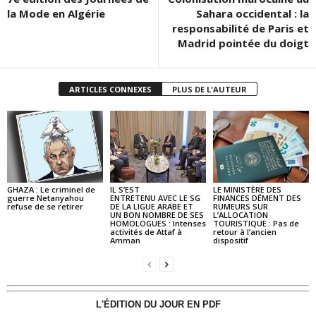
la Mode en Algérie
Sahara occidental : la
responsabilité de Paris et
Madrid pointée du doigt
ARTICLES CONNEXES
PLUS DE L'AUTEUR
GHAZA : Le criminel de
IL S’EST
LE MINISTÈRE DES
guerre Netanyahou
ENTRETENU AVEC LE SG
FINANCES DÉMENT DES
refuse de se retirer
DE LA LIGUE ARABE ET
RUMEURS SUR
UN BON NOMBRE DE SES
L’ALLOCATION
HOMOLOGUES : Intenses
TOURISTIQUE : Pas de
activités de Attaf à
retour à l’ancien
Amman
dispositif
L'ÉDITION DU JOUR EN PDF