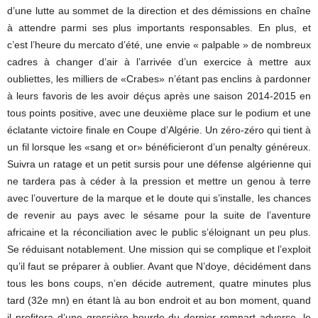
d’une lutte au sommet de la direction et des démissions en chaîne
à attendre parmi ses plus importants responsables. En plus, et
c’est l’heure du mercato d’été, une envie « palpable » de nombreux
cadres à changer d’air à l’arrivée d’un exercice à mettre aux
oubliettes, les milliers de «Crabes» n’étant pas enclins à pardonner
à leurs favoris de les avoir déçus après une saison 2014-2015 en
tous points positive, avec une deuxième place sur le podium et une
éclatante victoire finale en Coupe d’Algérie. Un zéro-zéro qui tient à
un fil lorsque les «sang et or» bénéficieront d’un penalty généreux.
Suivra un ratage et un petit sursis pour une défense algérienne qui
ne tardera pas à céder à la pression et mettre un genou à terre
avec l’ouverture de la marque et le doute qui s’installe, les chances
de revenir au pays avec le sésame pour la suite de l’aventure
africaine et la réconciliation avec le public s’éloignant un peu plus.
Se réduisant notablement. Une mission qui se complique et l’exploit
qu’il faut se préparer à oublier. Avant que N’doye, décidément dans
tous les bons coups, n’en décide autrement, quatre minutes plus
tard (32e mn) en étant là au bon endroit et au bon moment, quand
il profitera d’une grossière bourde du dernier rempart adverse, le