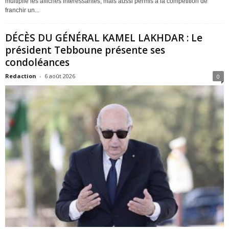
multiplié les affiches intéressantes, mais aussi permis à la compétition de
franchir un...
DÉCÈS DU GÉNÉRAL KAMEL LAKHDAR : Le
président Tebboune présente ses
condoléances
Redaction
-
6 août 2026
0