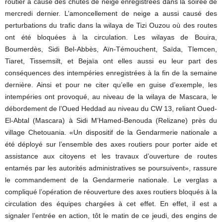
routier à cause des chutes de neige enregistrées dans la soirée de
mercredi dernier. L’amoncellement de neige a aussi causé des
perturbations du trafic dans la wilaya de Tizi Ouzou où des routes
ont été bloquées à la circulation. Les wilayas de Bouira,
Boumerdès, Sidi Bel-Abbès, Aïn-Témouchent, Saïda, Tlemcen,
Tiaret, Tissemsilt, et Bejaïa ont elles aussi eu leur part des
conséquences des intempéries enregistrées à la fin de la semaine
dernière. Ainsi et pour ne citer qu’elle en guise d’exemple, les
intempéries ont provoqué, au niveau de la wilaya de Mascara, le
débordement de l’Oued Heddad au niveau du CW 13, reliant Oued-
El-Abtal (Mascara) à Sidi M’Hamed-Benouda (Relizane) près du
village Chetouania. «Un dispositif de la Gendarmerie nationale a
été déployé sur l’ensemble des axes routiers pour porter aide et
assistance aux citoyens et les travaux d’ouverture de routes
entamés par les autorités administratives se poursuivent», rassure
le commandement de la Gendarmerie nationale. Le verglas a
compliqué l’opération de réouverture des axes routiers bloqués à la
circulation des équipes chargées à cet effet. En effet, il est a
signaler l’entrée en action, tôt le matin de ce jeudi, des engins de