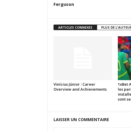
Ferguson
ARTICLES CONNEXES
PLUS DE L'AUTEU
Vinícius Júnior : Career
1xBet 
Overview and Achievements
les par
install
sont s
LAISSER UN COMMENTAIRE