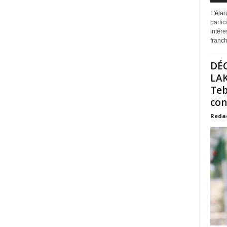
L'éla
partic
intére
franchi
DÉ
LAK
Teb
con
Reda