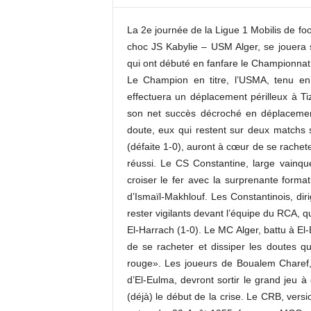
c
o
La 2e journée de la Ligue 1 Mobilis de fo
m
choc JS Kabylie – USM Alger, se jouera s
qui ont débuté en fanfare le Championnat e
Le Champion en titre, l’USMA, tenu en 
effectuera un déplacement périlleux à Ti
son net succès décroché en déplacemen
doute, eux qui restent sur deux matchs 
(défaite 1-0), auront à cœur de se rachet
réussi. Le CS Constantine, large vainq
croiser le fer avec la surprenante forma
d’Ismaïl-Makhlouf. Les Constantinois, diri
rester vigilants devant l’équipe du RCA, q
El-Harrach (1-0). Le MC Alger, battu à El-
de se racheter et dissiper les doutes 
rouge». Les joueurs de Boualem Charef,
d’El-Eulma, devront sortir le grand jeu à
(déjà) le début de la crise. Le CRB, vers