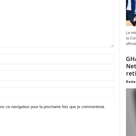
Le min
la Com
africa
GHA
Net
ret
Reda
ns ce navigateur pour la prochaine fois que je commenterai.