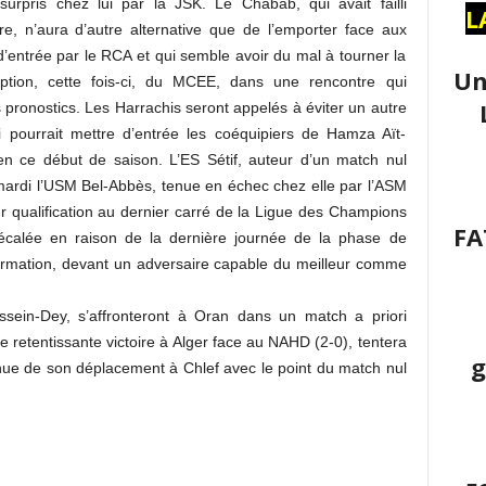
rpris chez lui par la JSK. Le Chabab, qui avait failli
L
re, n’aura d’autre alternative que de l’emporter face aux
entrée par le RCA et qui semble avoir du mal à tourner la
Un
ption, cette fois-ci, du MCEE, dans une rencontre qui
s pronostics. Les Harrachis seront appelés à éviter un autre
i pourrait mettre d’entrée les coéquipiers de Hamza Aït-
 ce début de saison. L’ES Sétif, auteur d’un match nul
 mardi l’USM Bel-Abbès, tenue en échec chez elle par l’ASM
ur qualification au dernier carré de la Ligue des Champions
FA
 décalée en raison de la dernière journée de la phase de
firmation, devant un adversaire capable du meilleur comme
ein-Dey, s’affronteront à Oran dans un match a priori
ne retentissante victoire à Alger face au NAHD (2-0), tentera
g
evenue de son déplacement à Chlef avec le point du match nul