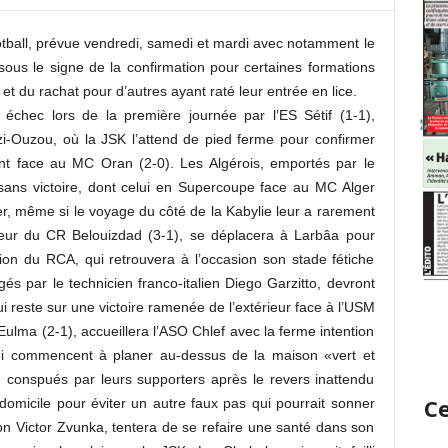
otball, prévue vendredi, samedi et mardi avec notamment le
ous le signe de la confirmation pour certaines formations
t du rachat pour d’autres ayant raté leur entrée en lice.
échec lors de la première journée par l’ES Sétif (1-1),
zi-Ouzou, où la JSK l’attend de pied ferme pour confirmer
t face au MC Oran (2-0). Les Algérois, emportés par le
sans victoire, dont celui en Supercoupe face au MC Alger
er, même si le voyage du côté de la Kabylie leur a rarement
ueur du CR Belouizdad (3-1), se déplacera à Larbâa pour
tion du RCA, qui retrouvera à l’occasion son stade fétiche
gés par le technicien franco-italien Diego Garzitto, devront
ui reste sur une victoire ramenée de l’extérieur face à l’USM
Eulma (2-1), accueillera l’ASO Chlef avec la ferme intention
qui commencent à planer au-dessus de la maison «vert et
 conspués par leurs supporters après le revers inattendu
Ce
 domicile pour éviter un autre faux pas qui pourrait sonner
ion Victor Zvunka, tentera de se refaire une santé dans son