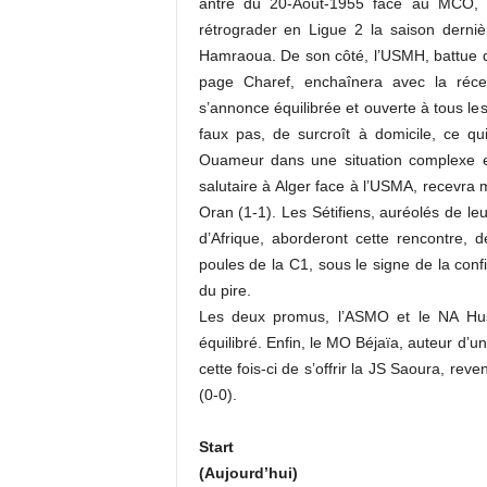
antre du 20-Août-1955 face au MCO, su
rétrograder en Ligue 2 la saison derniè
Hamraoua. De son côté, l’USMH, battue d’
page Charef, enchaînera avec la réce
s’annonce équilibrée et ouverte à tous le
faux pas, de surcroît à domicile, ce qu
Ouameur dans une situation complexe en
salutaire à Alger face à l’USMA, recevra
Oran (1-1). Les Sétifiens, auréolés de le
d’Afrique, aborderont cette rencontre,
poules de la C1, sous le signe de la con
du pire.
Les deux promus, l’ASMO et le NA Huss
équilibré. Enfin, le MO Béjaïa, auteur d’u
cette fois-ci de s’offrir la JS Saoura, r
(0-0).
Start
(Aujourd’hui)