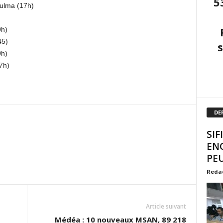
5
ulma (17h)
9h)
45)
9h)
7h)
DE
SIF
EN
PEU
Reda
Article suivant
Médéa : 10 nouveaux MSAN, 89 218