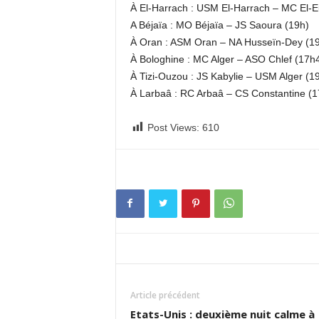
À El-Harrach : USM El-Harrach – MC El-E
A Béjaïa : MO Béjaïa – JS Saoura (19h)
À Oran : ASM Oran – NA Husseïn-Dey (1
À Bologhine : MC Alger – ASO Chlef (17h
À Tizi-Ouzou : JS Kabylie – USM Alger (1
À Larbaâ : RC Arbaâ – CS Constantine (1
Post Views:
610
Article précédent
Etats-Unis : deuxième nuit calme à