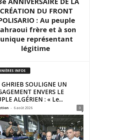
3e ANNIVERSAIRE DE LA
CRÉATION DU FRONT
POLISARIO : Au peuple
sahraoui frère et à son
unique représentant
légitime
RNIÈRES INFOS
I GHRIEB SOULIGNE UN
GAGEMENT ENVERS LE
PLE ALGÉRIEN : « Le...
ction
-
6 août 2026
0