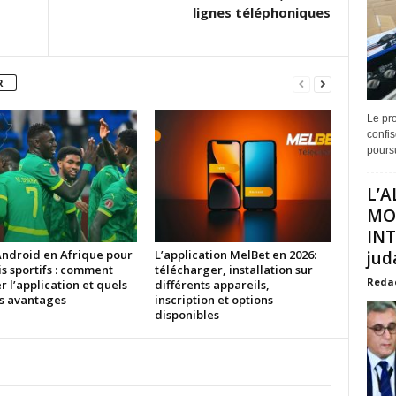
lignes téléphoniques
R
Le pro
confis
poursu
L’A
MO
INT
Android en Afrique pour
L’application MelBet en 2026:
juda
is sportifs : comment
télécharger, installation sur
Reda
er l’application et quels
différents appareils,
es avantages
inscription et options
disponibles