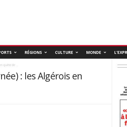
PORTS
RÉGIONS
CULTURE
MONDE
L’EXP
en quête de ...
née) : les Algérois en