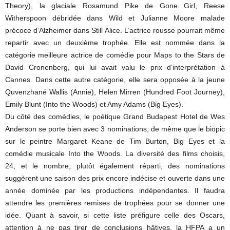
Theory), la glaciale Rosamund Pike de Gone Girl, Reese
Witherspoon débridée dans Wild et Julianne Moore malade
précoce d’Alzheimer dans Still Alice. L’actrice rousse pourrait même
repartir avec un deuxième trophée. Elle est nommée dans la
catégorie meilleure actrice de comédie pour Maps to the Stars de
David Cronenberg, qui lui avait valu le prix d’interprétation à
Cannes. Dans cette autre catégorie, elle sera opposée à la jeune
Quvenzhané Wallis (Annie), Helen Mirren (Hundred Foot Journey),
Emily Blunt (Into the Woods) et Amy Adams (Big Eyes).
Du côté des comédies, le poétique Grand Budapest Hotel de Wes
Anderson se porte bien avec 3 nominations, de même que le biopic
sur le peintre Margaret Keane de Tim Burton, Big Eyes et la
comédie musicale Into the Woods. La diversité des films choisis,
24, et le nombre, plutôt également réparti, des nominations
suggèrent une saison des prix encore indécise et ouverte dans une
année dominée par les productions indépendantes. Il faudra
attendre les premières remises de trophées pour se donner une
idée. Quant à savoir, si cette liste préfigure celle des Oscars,
attention à ne pas tirer de conclusions hâtives, la HFPA a un