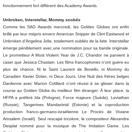
fonctionnement fort différent des Academy Awards.
Unbroken, Interstellar, Mommy snobés
Comme les SAG Awards mercredi, les Golden Globes ont enfin
brillé par leur mépris envers American Snipper de Clint Eastwood et
Unbroken d’Angelina Jolie, totalement oubliés de la liste. Interstellar
émerge péniblement avec une nomination pour sa bande originale.
Le prometteur A Most Violent Year de J.C. Chandor ne parvient à
caser que Jessica Chastain. Les films francophones n’ont guère eu
plus de chance. Ni le Saint Laurent de Bonello, ni Mommy du
Canadien Xavier Dolan, ni Deux Jours, Une Nuit des frères belges
Dardenne avec Marion Cotillard n’ont réussi à se glisser dans la
course au Golden Globe du meilleur film étranger. À leur place, la
HFPA a préféré Ida (Pologne), Force majeure (Suède), Leviathan
(Russie), Tangerines Mandariinid (Estonie) et la coproduction
production franco-germano-israélienne Le Procès de Viviane
Amsalem (Israël). Seul rescapé tricolore, le compositeur Alexandre
Desplat nommé pour la musique de The Imitation Game. Les