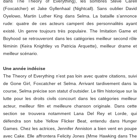
dans The Theory of Everything), les sombres Steve Carell
(Foxcatcher) et Jake Gyllenhaal (Nightcall). Sans oublier David
Oyelowo, Martin Luther King dans Selma. La bataille s’annonce
rude: quatre de ces acteurs campent des personnalités ayant
existé. Un genre toujours très populaire. The Imitation Game et
Boyhood se retrouveront dans les catégories meilleur second rôle
féminin (Keira Knightley vs Patricia Arquette), meilleur drame et
meilleur scénario.
Une année indécise
The Theory of Everything n’est pas loin avec quatre citations, suivi
de Gone Girl, Foxcatcher et Selma. Arrivant tardivement dans la
course, Selma précise son statut d’outsider. Le film historique sur la
lutte pour les droits civils concourt dans les catégories meilleur
acteur, meilleur film et meilleure chanson originale. Dans cette
section se trouvera notamment Lana Del Rey et Lorde, qui
défendra son tube Yellow Flicker Beat, entendu dans Hunger
Games. Chez les actrices, Jennifer Anniston a bien vent en poupe
avec Cake. Elle affrontera Felicity Jones (Mme Hawking dans The