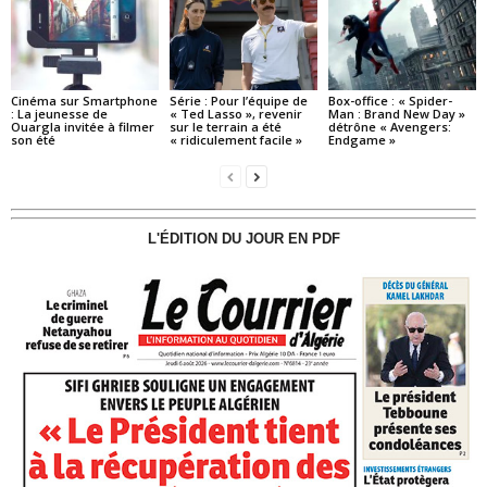
Cinéma sur Smartphone
Série : Pour l’équipe de
Box-office : « Spider-
: La jeunesse de
« Ted Lasso », revenir
Man : Brand New Day »
Ouargla invitée à filmer
sur le terrain a été
détrône « Avengers:
son été
« ridiculement facile »
Endgame »
L'ÉDITION DU JOUR EN PDF