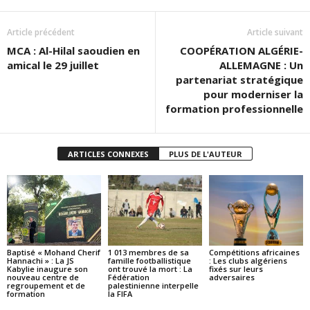
Article précédent
Article suivant
MCA : Al-Hilal saoudien en
COOPÉRATION ALGÉRIE-
amical le 29 juillet
ALLEMAGNE : Un
partenariat stratégique
pour moderniser la
formation professionnelle
ARTICLES CONNEXES
PLUS DE L'AUTEUR
Baptisé « Mohand Cherif
1 013 membres de sa
Compétitions africaines
Hannachi » : La JS
famille footballistique
: Les clubs algériens
Kabylie inaugure son
ont trouvé la mort : La
fixés sur leurs
nouveau centre de
Fédération
adversaires
regroupement et de
palestinienne interpelle
formation
la FIFA