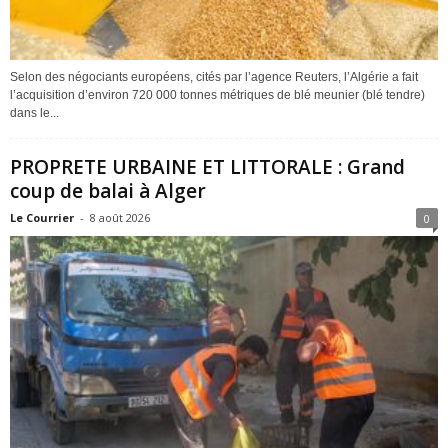
Selon des négociants européens, cités par l’agence Reuters, l’Algérie a fait
l’acquisition d’environ 720 000 tonnes métriques de blé meunier (blé tendre)
dans le...
PROPRETE URBAINE ET LITTORALE : Grand
coup de balai à Alger
Le Courrier
-
8 août 2026
0