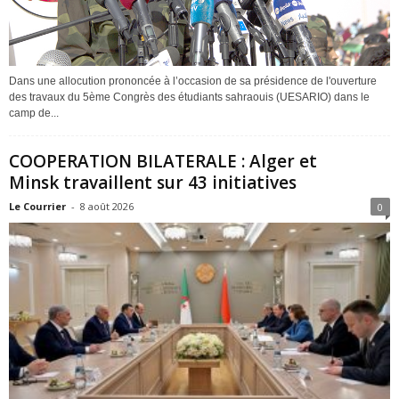
Dans une allocution prononcée à l’occasion de sa présidence de l'ouverture
des travaux du 5ème Congrès des étudiants sahraouis (UESARIO) dans le
camp de...
COOPERATION BILATERALE : Alger et
Minsk travaillent sur 43 initiatives
Le Courrier
-
8 août 2026
0