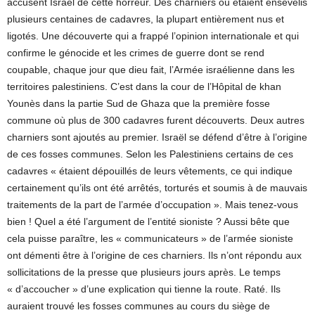
accusent Israël de cette horreur. Des charniers où étaient ensevelis
plusieurs centaines de cadavres, la plupart entièrement nus et
ligotés. Une découverte qui a frappé l’opinion internationale et qui
confirme le génocide et les crimes de guerre dont se rend
coupable, chaque jour que dieu fait, l’Armée israélienne dans les
territoires palestiniens. C’est dans la cour de l’Hôpital de khan
Younès dans la partie Sud de Ghaza que la première fosse
commune où plus de 300 cadavres furent découverts. Deux autres
charniers sont ajoutés au premier. Israël se défend d’être à l’origine
de ces fosses communes. Selon les Palestiniens certains de ces
cadavres « étaient dépouillés de leurs vêtements, ce qui indique
certainement qu’ils ont été arrêtés, torturés et soumis à de mauvais
traitements de la part de l’armée d’occupation ». Mais tenez-vous
bien ! Quel a été l’argument de l’entité sioniste ? Aussi bête que
cela puisse paraître, les « communicateurs » de l’armée sioniste
ont démenti être à l’origine de ces charniers. Ils n’ont répondu aux
sollicitations de la presse que plusieurs jours après. Le temps
« d’accoucher » d’une explication qui tienne la route. Raté. Ils
auraient trouvé les fosses communes au cours du siège de