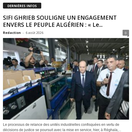
DERNIÈRES INFOS
SIFI GHRIEB SOULIGNE UN ENGAGEMENT
ENVERS LE PEUPLE ALGÉRIEN : « Le...
Redaction
-
6 août 2026
0
Le processus de relance des unités industrielles confisquées en vertu de
décisions de justice se poursuit avec la mise en service, hier, à Réghaïa,...