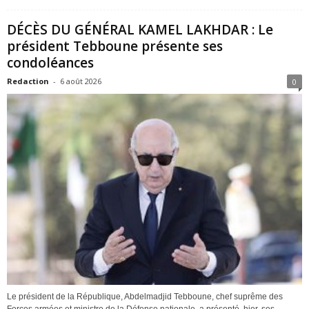
DÉCÈS DU GÉNÉRAL KAMEL LAKHDAR : Le
président Tebboune présente ses
condoléances
Redaction
-
6 août 2026
0
Le président de la République, Abdelmadjid Tebboune, chef suprême des
Forces armées et ministre de la Défense nationale, a présenté, hier, ses