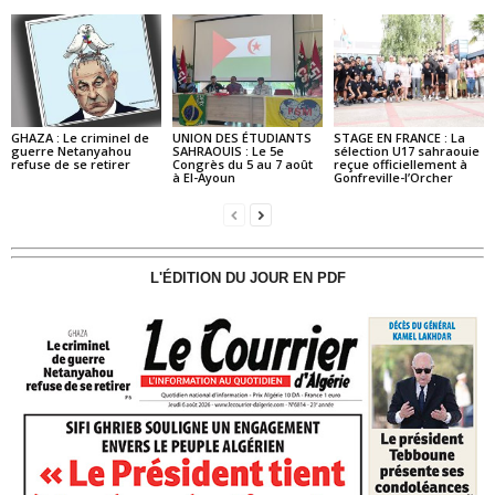
GHAZA : Le criminel de
UNION DES ÉTUDIANTS
STAGE EN FRANCE : La
guerre Netanyahou
SAHRAOUIS : Le 5e
sélection U17 sahraouie
refuse de se retirer
Congrès du 5 au 7 août
reçue officiellement à
à El-Ayoun
Gonfreville-l’Orcher
L'ÉDITION DU JOUR EN PDF