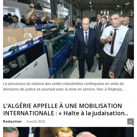
Le processus de relance des unités industrielles confisquées en vertu de
décisions de justice se poursuit avec la mise en service, hier, à Réghaïa,...
L’ALGÉRIE APPELLE À UNE MOBILISATION
INTERNATIONALE : « Halte à la judaïsation...
Redaction
-
6 août 2026
0