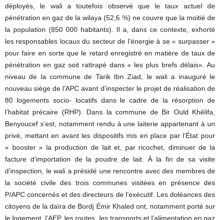
déployés, le wali a toutefois observé que le taux actuel de
pénétration en gaz de la wilaya (52,6 %) ne couvre que la moitié de
la population (850 000 habitants). Il a, dans ce contexte, exhorté
les responsables locaux du secteur de l’énergie à se « surpasser »
pour faire en sorte que le retard enregistré en matière de taux de
pénétration en gaz soit rattrapé dans « les plus brefs délais». Au
niveau de la commune de Tarik Ibn Ziad, le wali a inauguré le
nouveau siège de l’APC avant d’inspecter le projet de réalisation de
80 logements socio- locatifs dans le cadre de la résorption de
l’habitat précaire (RHP). Dans la commune de Bir Ould Khélifa,
Benyoucef s’est, notamment rendu à une laiterie appartenant à un
privé, mettant en avant les dispositifs mis en place par l’État pour
« booster » la production de lait et, par ricochet, diminuer de la
facture d’importation de la poudre de lait. À la fin de sa visite
d’inspection, le wali a présidé une rencontre avec des membres de
la société civile des trois communes visitées en présence des
P/APC concernés et des directeurs de l’exécutif. Les doléances des
citoyens de la daïra de Bordj Émir Khaled ont, notamment porté sur
le logement, l’AEP, les routes, les transports et l’alimentation en gaz