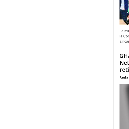
Le min
la Com
africa
GHA
Net
ret
Reda