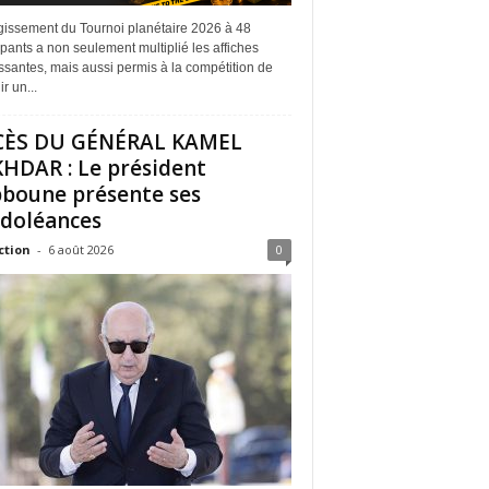
rgissement du Tournoi planétaire 2026 à 48
ipants a non seulement multiplié les affiches
ssantes, mais aussi permis à la compétition de
r un...
CÈS DU GÉNÉRAL KAMEL
HDAR : Le président
boune présente ses
doléances
ction
-
6 août 2026
0