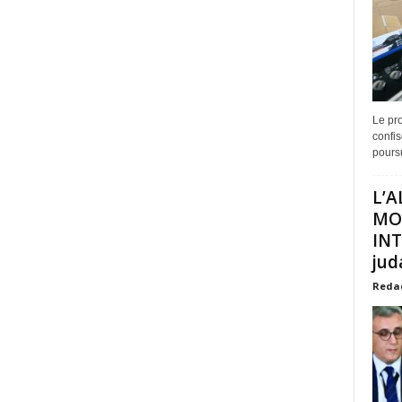
Le pro
confis
poursu
L’A
MO
INT
juda
Reda