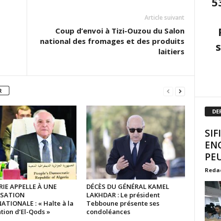
5
Article suivant
Coup d’envoi à Tizi-Ouzou du Salon
national des fromages et des produits
laitiers
R
DE
SIF
EN
PEU
Reda
RIE APPELLE À UNE
DÉCÈS DU GÉNÉRAL KAMEL
ISATION
LAKHDAR : Le président
ATIONALE : « Halte à la
Tebboune présente ses
tion d’El-Qods »
condoléances