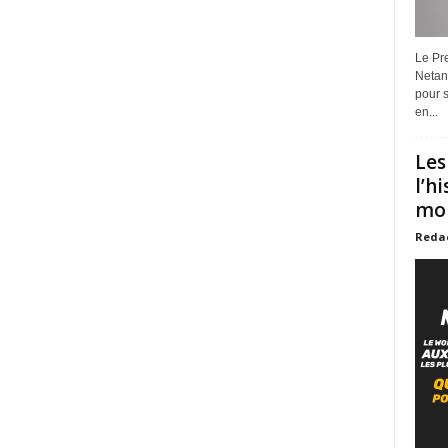
Le Pre
Netan
pour s
en...
Les
l’h
mon
Reda