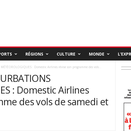
PORTS
RÉGIONS
CULTURE
MONDE
L’EXP
TÉOROLOGIQUES : Domestic Airlines révise son programme des vols...
TURBATIONS
: Domestic Airlines
mme des vols de samedi et