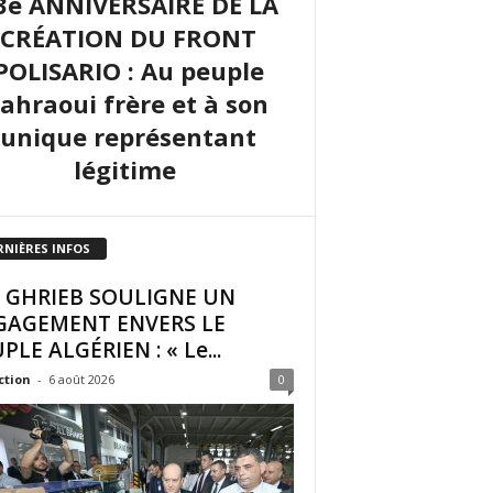
3e ANNIVERSAIRE DE LA
CRÉATION DU FRONT
POLISARIO : Au peuple
sahraoui frère et à son
unique représentant
légitime
RNIÈRES INFOS
I GHRIEB SOULIGNE UN
GAGEMENT ENVERS LE
PLE ALGÉRIEN : « Le...
ction
-
6 août 2026
0