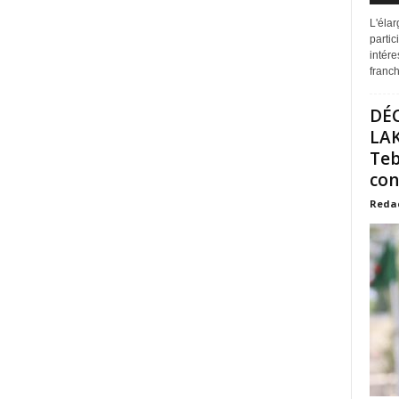
L'éla
partic
intére
franchi
DÉ
LAK
Teb
con
Reda