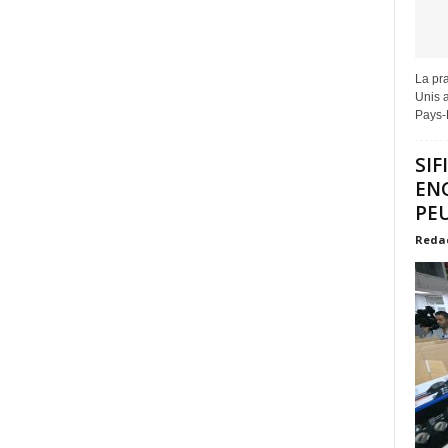
La pra
Unis a
Pays-B
SIF
EN
PEU
Reda