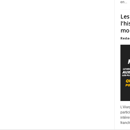
en...
Les
l’h
mon
Reda
L'éla
partic
intére
franchi