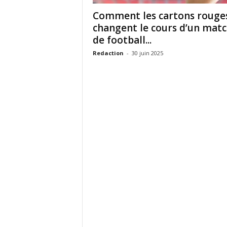
c
Comment les cartons rouge
o
changent le cours d’un mat
m
de football...
Redaction
-
30 juin 2025