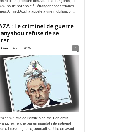
istre d'État, ministre des Affaires étrangères, de
munauté nationale à l'étranger et des Affaires
ines, Ahmed Attaf, a appelé à une mobilisation...
ZA : Le criminel de guerre
anyahou refuse de se
irer
ction
-
6 août 2026
0
mier ministre de l’entité sioniste, Benjamin
yahu, recherché par un mandat international
es crimes de guerre, poursuit sa fuite en avant