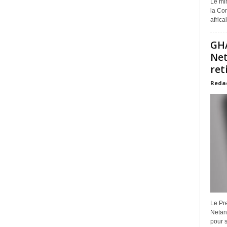
Le min
la Com
africa
GHA
Net
ret
Reda
Le Pre
Netan
pour s