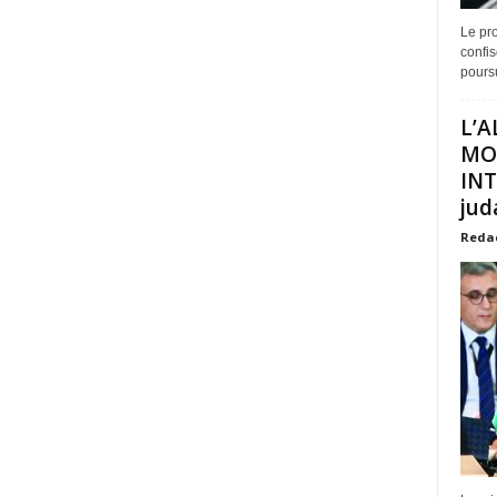
Le pro
confis
poursu
L’A
MO
INT
juda
Reda