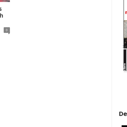
s
ch
0
De