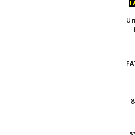
L
Un
FA
g
5