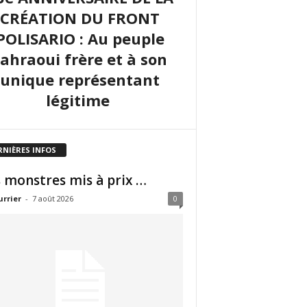
CRÉATION DU FRONT
POLISARIO : Au peuple
sahraoui frère et à son
unique représentant
légitime
RNIÈRES INFOS
 monstres mis à prix …
urrier
-
7 août 2026
0