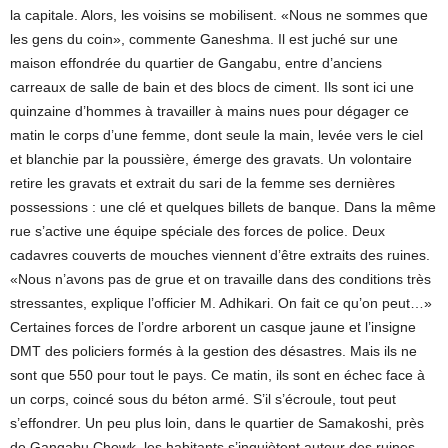
la capitale. Alors, les voisins se mobilisent. «Nous ne sommes que
les gens du coin», commente Ganeshma. Il est juché sur une
maison effondrée du quartier de Gangabu, entre d’anciens
carreaux de salle de bain et des blocs de ciment. Ils sont ici une
quinzaine d’hommes à travailler à mains nues pour dégager ce
matin le corps d’une femme, dont seule la main, levée vers le ciel
et blanchie par la poussière, émerge des gravats. Un volontaire
retire les gravats et extrait du sari de la femme ses dernières
possessions : une clé et quelques billets de banque. Dans la même
rue s’active une équipe spéciale des forces de police. Deux
cadavres couverts de mouches viennent d’être extraits des ruines.
«Nous n’avons pas de grue et on travaille dans des conditions très
stressantes, explique l’officier M. Adhikari. On fait ce qu’on peut…»
Certaines forces de l’ordre arborent un casque jaune et l’insigne
DMT des policiers formés à la gestion des désastres. Mais ils ne
sont que 550 pour tout le pays. Ce matin, ils sont en échec face à
un corps, coincé sous du béton armé. S’il s’écroule, tout peut
s’effondrer. Un peu plus loin, dans le quartier de Samakoshi, près
de Gangabu Chowk, les habitants s’inquiètent autour des ruines