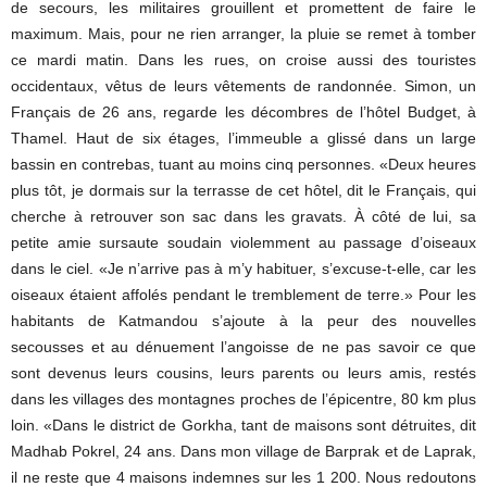
de secours, les militaires grouillent et promettent de faire le
maximum. Mais, pour ne rien arranger, la pluie se remet à tomber
ce mardi matin. Dans les rues, on croise aussi des touristes
occidentaux, vêtus de leurs vêtements de randonnée. Simon, un
Français de 26 ans, regarde les décombres de l’hôtel Budget, à
Thamel. Haut de six étages, l’immeuble a glissé dans un large
bassin en contrebas, tuant au moins cinq personnes. «Deux heures
plus tôt, je dormais sur la terrasse de cet hôtel, dit le Français, qui
cherche à retrouver son sac dans les gravats. À côté de lui, sa
petite amie sursaute soudain violemment au passage d’oiseaux
dans le ciel. «Je n’arrive pas à m’y habituer, s’excuse-t-elle, car les
oiseaux étaient affolés pendant le tremblement de terre.» Pour les
habitants de Katmandou s’ajoute à la peur des nouvelles
secousses et au dénuement l’angoisse de ne pas savoir ce que
sont devenus leurs cousins, leurs parents ou leurs amis, restés
dans les villages des montagnes proches de l’épicentre, 80 km plus
loin. «Dans le district de Gorkha, tant de maisons sont détruites, dit
Madhab Pokrel, 24 ans. Dans mon village de Barprak et de Laprak,
il ne reste que 4 maisons indemnes sur les 1 200. Nous redoutons