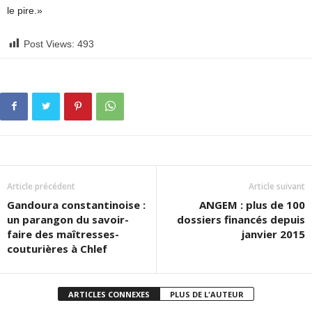
le pire.»
Post Views:
493
Article précédent
Article suivant
Gandoura constantinoise :
ANGEM : plus de 100
un parangon du savoir-
dossiers financés depuis
faire des maîtresses-
janvier 2015
couturières à Chlef
ARTICLES CONNEXES
PLUS DE L'AUTEUR