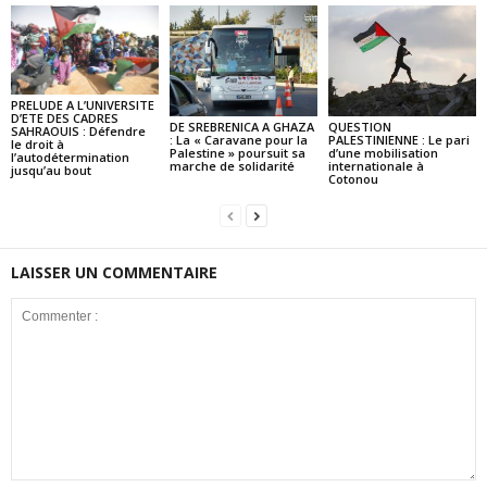
PRELUDE A L’UNIVERSITE
D’ETE DES CADRES
DE SREBRENICA A GHAZA
QUESTION
SAHRAOUIS : Défendre
: La « Caravane pour la
PALESTINIENNE : Le pari
le droit à
Palestine » poursuit sa
d’une mobilisation
l’autodétermination
marche de solidarité
internationale à
jusqu’au bout
Cotonou
LAISSER UN COMMENTAIRE