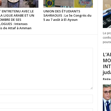
ST ENTRETENU AVEC LE
UNION DES ÉTUDIANTS
LA LIGUE ARABE ET UN
SAHRAOUIS : Le 5e Congrès du
OMBRE DE SES
5 au 7 août à El-Ayoun
GUES : Intenses
tés de Attaf à Amman
Le pro
confis
poursu
L’A
MO
INT
juda
Reda