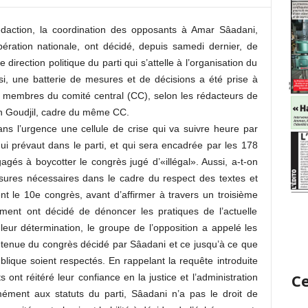
daction, la coordination des opposants à Amar Sâadani,
bération nationale, ont décidé, depuis samedi dernier, de
e direction politique du parti qui s’attelle à l’organisation du
si, une batterie de mesures et de décisions a été prise à
8 membres du comité central (CC), selon les rédacteurs de
ah Goudjil, cadre du même CC.
ns l’urgence une cellule de crise qui va suivre heure par
ui prévaut dans le parti, et qui sera encadrée par les 178
agés à boycotter le congrès jugé d’«illégal». Aussi, a-t-on
sures nécessaires dans le cadre du respect des textes et
ent le 10e congrès, avant d’affirmer à travers un troisième
ement ont décidé de dénoncer les pratiques de l’actuelle
leur détermination, le groupe de l’opposition a appelé les
a tenue du congrès décidé par Sâadani et ce jusqu’à ce que
ublique soient respectés. En rappelant la requête introduite
Ce
 ont réitéré leur confiance en la justice et l’administration
ément aux statuts du parti, Sâadani n’a pas le droit de