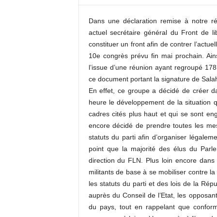
c
o
Dans une déclaration remise à notre ré
m
actuel secrétaire général du Front de li
constituer un front afin de contrer l’actuell
10e congrès prévu fin mai prochain. Ain
l’issue d’une réunion ayant regroupé 17
ce document portant la signature de Sal
En effet, ce groupe a décidé de créer da
heure le développement de la situation q
cadres cités plus haut et qui se sont eng
encore décidé de prendre toutes les me
statuts du parti afin d’organiser légalem
point que la majorité des élus du Parl
direction du FLN. Plus loin encore dans 
militants de base à se mobiliser contre l
les statuts du parti et des lois de la Rép
auprès du Conseil de l’Etat, les opposants
du pays, tout en rappelant que conform