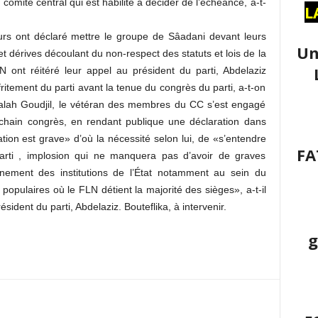
 comité central qui est habilité à décider de l’échéance, a-t-
L
urs ont déclaré mettre le groupe de Sâadani devant leurs
Un
 dérives découlant du non-respect des statuts et lois de la
 ont réitéré leur appel au président du parti, Abdelaziz
effritement du parti avant la tenue du congrès du parti, a-t-on
 Salah Goudjil, le vétéran des membres du CC s’est engagé
hain congrès, en rendant publique une déclaration dans
tuation est grave» d’où la nécessité selon lui, de «s’entendre
FA
 parti , implosion qui ne manquera pas d’avoir de graves
onnement des institutions de l’État notamment au sein du
opulaires où le FLN détient la majorité des sièges», a-t-il
sident du parti, Abdelaziz. Bouteflika, à intervenir.
g