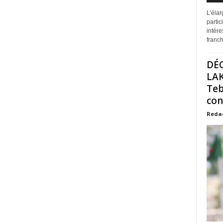
L'éla
partic
intére
franchi
DÉ
LAK
Teb
con
Reda