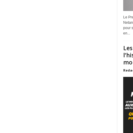
Le Pre
Netan
pour s
en...
Les
l’h
mon
Reda