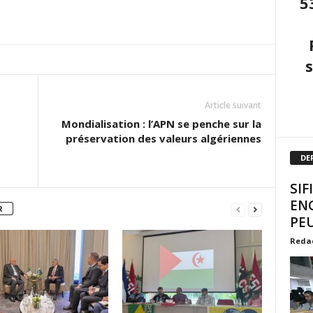
5
Article suivant
Mondialisation : l’APN se penche sur la
préservation des valeurs algériennes
DE
SIF
EN
R
PEU
Reda