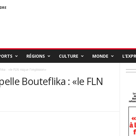
NDRE
PORTS
RÉGIONS
CULTURE
MONDE
L’EXP
lika : «le FLN risque l’implosion»
pelle Bouteflika : «le FLN
»