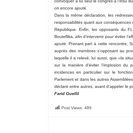
convoquer à lui seul le congrès à l’insu du
on encore ajouté.
Dans la même déclaration, les redresse
responsabilités quant aux conséquences et
République. Enfin, les opposants du FLN
Bouteflika, afin d’intervenir pour éviter l’
ajouté. Prenant part à cette rencontre,
auprès des membres s’opposant au proc
laquelle il a relevé, lui aussi, que «la si
sur la manière d’éviter l’implosion du
incidences en particulier sur le foncti
Parlement et dans les autres Assemblées p
déclaré entre autres, avant d’appeler le pré
Farid Guellil
Post Views:
489