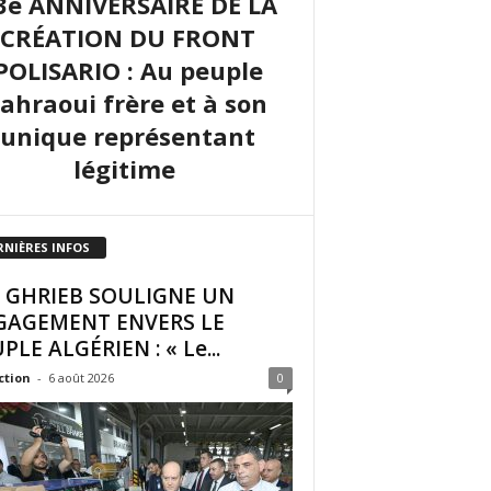
3e ANNIVERSAIRE DE LA
CRÉATION DU FRONT
POLISARIO : Au peuple
sahraoui frère et à son
unique représentant
légitime
RNIÈRES INFOS
I GHRIEB SOULIGNE UN
GAGEMENT ENVERS LE
PLE ALGÉRIEN : « Le...
ction
-
6 août 2026
0