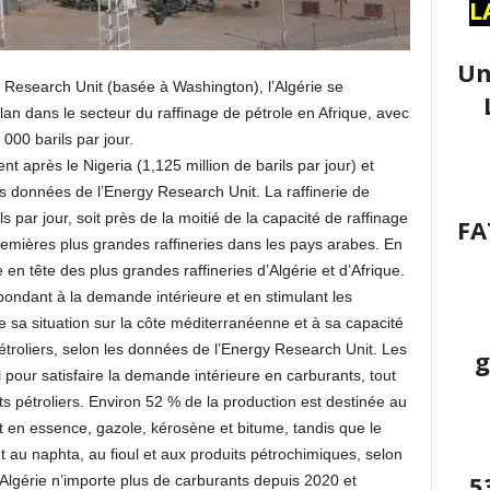
L
Un
 Research Unit (basée à Washington), l’Algérie se
n dans le secteur du raffinage de pétrole en Afrique, avec
000 barils par jour.
ent après le Nigeria (1,125 million de barils par jour) et
les données de l’Energy Research Unit. La raffinerie de
 par jour, soit près de la moitié de la capacité de raffinage
FA
premières plus grandes raffineries dans les pays arabes. En
en tête des plus grandes raffineries d’Algérie et d’Afrique.
épondant à la demande intérieure et en stimulant les
e sa situation sur la côte méditerranéenne et à sa capacité
troliers, selon les données de l’Energy Research Unit. Les
g
al pour satisfaire la demande intérieure en carburants, tout
s pétroliers. Environ 52 % de la production est destinée au
 en essence, gazole, kérosène et bitume, tandis que le
t au naphta, au fioul et aux produits pétrochimiques, selon
5
Algérie n’importe plus de carburants depuis 2020 et