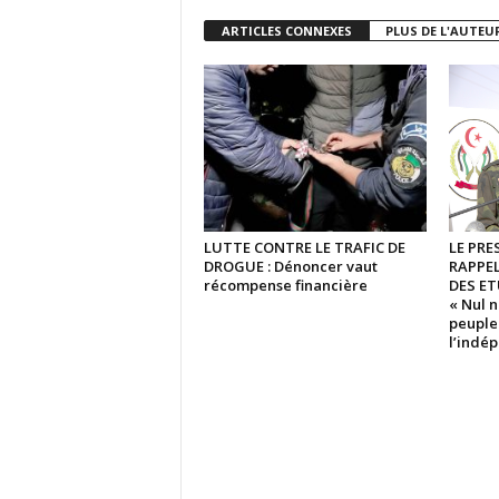
ARTICLES CONNEXES
PLUS DE L'AUTEU
LUTTE CONTRE LE TRAFIC DE
LE PRE
DROGUE : Dénoncer vaut
RAPPE
récompense financière
DES ET
« Nul n
peuple 
l’indé