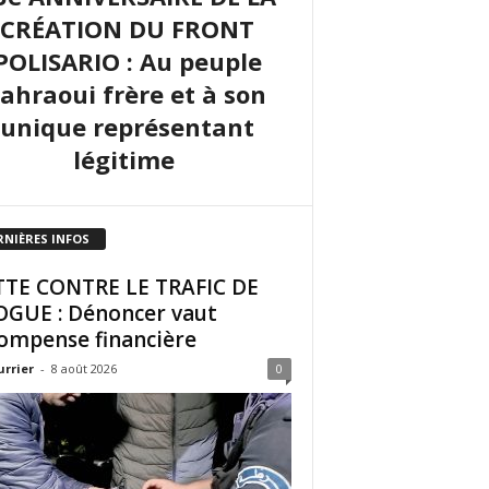
CRÉATION DU FRONT
POLISARIO : Au peuple
sahraoui frère et à son
unique représentant
légitime
RNIÈRES INFOS
TE CONTRE LE TRAFIC DE
GUE : Dénoncer vaut
ompense financière
urrier
-
8 août 2026
0