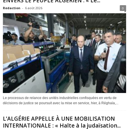
ENVERS LE PEUPLE ALGÉRIEN : « Le...
Redaction
-
6 août 2026
0
Le processus de relance des unités industrielles confisquées en vertu de
décisions de justice se poursuit avec la mise en service, hier, à Réghaïa,...
L’ALGÉRIE APPELLE À UNE MOBILISATION
INTERNATIONALE : « Halte à la judaïsation...